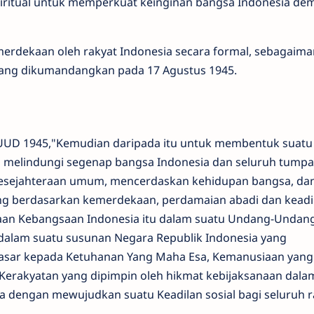
spiritual untuk memperkuat keinginan bangsa Indonesia dem
erdekaan oleh rakyat Indonesia secara formal, sebagaim
 yang dikumandangkan pada 17 Agustus 1945.
UUD 1945,"Kemudian daripada itu untuk membentuk suatu
 melindungi segenap bangsa Indonesia dan seluruh tump
esejahteraan umum, mencerdaskan kehidupan bangsa, dan
ng berdasarkan kemerdekaan, perdamaian abadi dan keadi
aan Kebangsaan Indonesia itu dalam suatu Undang-Undan
 dalam suatu susunan Negara Republik Indonesia yang
asar kepada Ketuhanan Yang Maha Esa, Kemanusiaan yang 
Kerakyatan yang dipimpin oleh hikmat kebijaksanaan dala
 dengan mewujudkan suatu Keadilan sosial bagi seluruh r