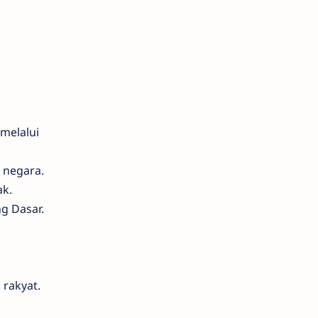
melalui
 negara.
ak.
 Dasar.
rakyat.