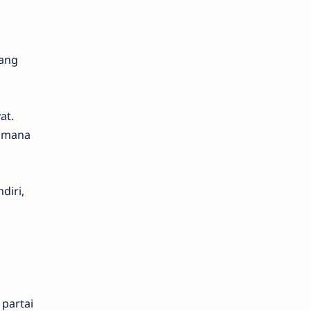
ang
at.
aimana
diri,
 partai