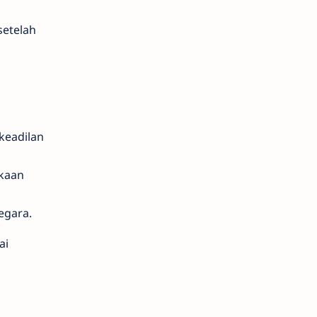
setelah
keadilan
kaan
egara.
ai