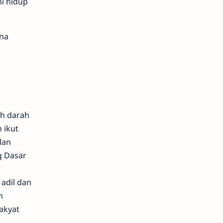
i hidup
ana
ah darah
 ikut
lan
g Dasar
adil dan
m
akyat