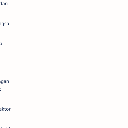
 dan
ngsa
a
ngan
t
aktor