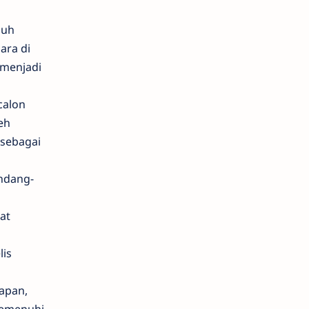
luh
ara di
k menjadi
calon
eh
 sebagai
undang-
at
lis
apan,