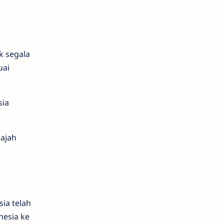
k segala
uai
sia
jajah
ia telah
nesia ke