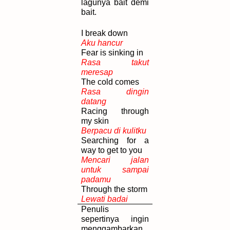
lagunya bait demi
bait.
I break down
Aku hancur
Fear is sinking in
Rasa takut
meresap
The cold comes
Rasa dingin
datang
Racing through
my skin
Berpacu di kulitku
Searching for a
way to get to you
Mencari jalan
untuk sampai
padamu
Through the storm
Lewati badai
Penulis
sepertinya ingin
menggambarkan