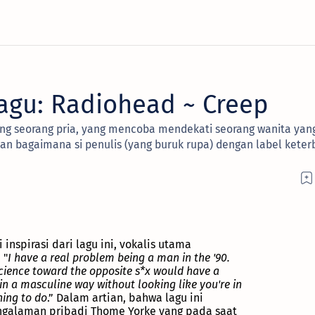
agu: Radiohead ~ Creep
ng seorang pria, yang mencoba mendekati seorang wanita yang
an bagaimana si penulis (yang buruk rupa) dengan label keter
spirasi dari lagu ini, vokalis utama
 "
I have a real problem being a man in the '90.
science toward the opposite s*x would have a
in a masculine way without looking like you're in
hing to do
.” Dalam artian, bahwa lagu ini
ngalaman pribadi Thome Yorke yang pada saat