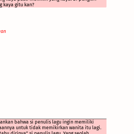
 kaya gitu kan?
kan
ankan bahwa si penulis lagu ingin memiliki
saannya untuk tidak memikirkan wanita itu lagi.
tahu dirinya” si penulis lagu. Yang seolah