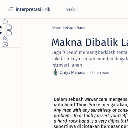
interpretasi lirik
Beranda
Lagu Barat
Makna Dibalik L
Lagu “Creep” memang berkisah tenta
sukai. Liriknya seolah membandingak
introvert, aneh
7
Dalam sebuah wawancara mengenai in
radiohead Thom Yorke mengatakan,
Any man with any sensitivity or con
problem. To actually assert yourself 
a hard-rock band is a very difficult t
sepertinya diciptakan berdasar pe