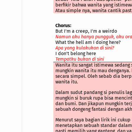
berfikir bahwa wanita yang istimewa
Atau simple nya, wanita cantik past
Chorus:
But I'm a creep, I'm a weirdo
Namun aku hanya pungguk, aku or
What the hell am I doing here?
Apa yang kulakukan di sini?
I don't belong here
Tempatku bukan di sini
Wanita itu sangat istimewa sedang 
mungkin wanita itu mau denganya. 
secara simpel. Oleh sebab dia berp
wanita itu.
.
Dalam sudut pandang si penulis la
mungkin si buruk rupa bisa mencintai
dan bumi. Dan jikapun mungkin ter
sebuah dongeng fantasi dengan akh
.
Menurut saya bagian lirik ini cukup
menetapkan sebuah standar dalam h
pasti memilih yang ganteng, dan ya