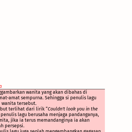
a
nggambarkan wanita yang akan dibahas di
mat-amat sempurna. Sehingga si penulis lagu
 wanita tersebut.
t terlihat dari lirik “
Couldn't look you in the
 penulis lagu berusaha menjaga pandanganya,
nita, jika ia terus memandanginya ia akan
h persepsi.
enulis lagu juga seolah mengembangkan gagasan