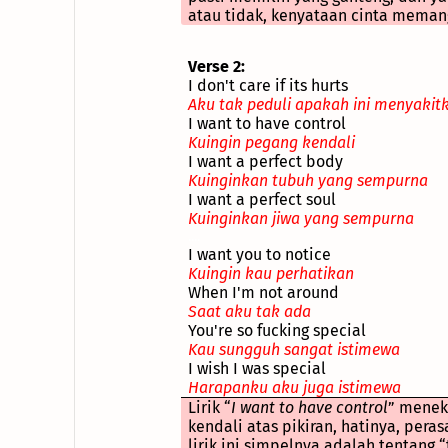
atau tidak, kenyataan cinta memang
Verse 2:
I don't care if its hurts
Aku tak peduli apakah ini menyakit
I want to have control
Kuingin pegang kendali
I want a perfect body
Kuinginkan tubuh yang sempurna
I want a perfect soul
Kuinginkan jiwa yang sempurna
....
I want you to notice
Kuingin kau perhatikan
When I'm not around
Saat aku tak ada
You're so fucking special
Kau sungguh sangat istimewa
I wish I was special
Harapanku aku juga istimewa
Lirik “
I want to have control
” menek
kendali atas pikiran, hatinya, pera
lirik ini simpelnya adalah tentang “