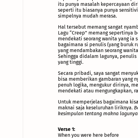
itu punya masalah kepercayaan dir
seperti itu biasanya punya sensitiv
simpelnya mudah merasa.
Hal tersebut memang sangat nyambun
Lagu “Creep” memang sepertinya be
mendekati seorang wanita yang ia 
bagaimana si penulis (yang buruk r
yang mendambakan seorang wanita 
Sehingga didalam lagunya, penulis 
yang tinggi.
Secara pribadi, saya sangat menyuka
bisa memberikan gambaran yang nya
penuh logika, mengukur dirinya, me
mendekati atau mengungkapkan, ras
Untuk memperjelas bagaimana kisah d
maknai saja keseluruhan liriknya.
B
kesimpulan tentang makna lagunya d
Verse 1:
When you were here before