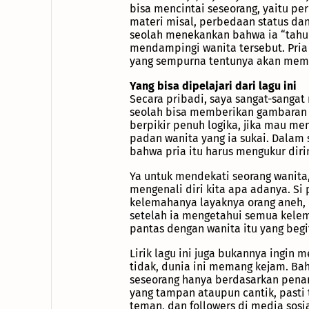
bisa mencintai seseorang, yaitu pe
materi misal, perbedaan status dan
seolah menekankan bahwa ia “tahu di
mendampingi wanita tersebut. Pria
yang sempurna tentunya akan memil
Yang bisa dipelajari dari lagu ini
Secara pribadi, saya sangat-sangat 
seolah bisa memberikan gambaran y
berpikir penuh logika, jika mau m
padan wanita yang ia sukai. Dalam 
bahwa pria itu harus mengukur diri
Ya untuk mendekati seorang wanita, 
mengenali diri kita apa adanya. Si
kelemahanya layaknya orang aneh, 
setelah ia mengetahui semua kelema
pantas dengan wanita itu yang beg
Lirik lagu ini juga bukannya ingin 
tidak, dunia ini memang kejam. Ba
seseorang hanya berdasarkan penam
yang tampan ataupun cantik, pasti
teman, dan followers di media sos