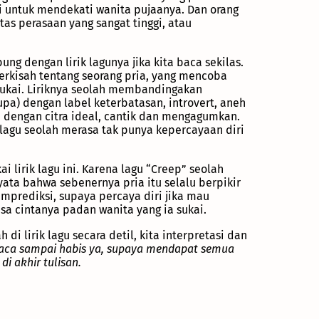
i untuk mendekati wanita pujaanya. Dan orang
itas perasaan yang sangat tinggi, atau
g dengan lirik lagunya jika kita baca sekilas.
rkisah tentang seorang pria, yang mencoba
sukai. Liriknya seolah membandingakan
upa) dengan label keterbatasan, introvert, aneh
dengan citra ideal, cantik dan mengagumkan.
lagu seolah merasa tak punya kepercayaan diri
i lirik lagu ini. Karena lagu “Creep” seolah
ta bahwa sebenernya pria itu selalu berpikir
mprediksi, supaya percaya diri jika mau
a cintanya padan wanita yang ia sukai.
i lirik lagu secara detil, kita interpretasi dan
aca sampai habis ya, supaya mendapat semua
i akhir tulisan.