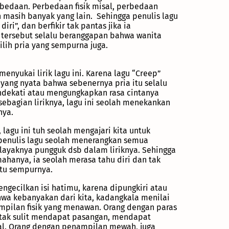
rbedaan. Perbedaan fisik misal, perbedaan
 masih banyak yang lain. Sehingga penulis lagu
ri”, dan berfikir tak pantas jika ia
 tersebut selalu beranggapan bahwa wanita
ih pria yang sempurna juga.
menyukai lirik lagu ini. Karena lagu “Creep”
ang nyata bahwa sebenernya pria itu selalu
endekati atau mengungkapkan rasa cintanya
sebagian liriknya, lagu ini seolah menekankan
nya.
lagu ini tuh seolah mengajari kita untuk
 penulis lagu seolah menerangkan semua
layaknya pungguk dsb dalam liriknya. Sehingga
hanya, ia seolah merasa tahu diri dan tak
itu sempurnya.
mengecilkan isi hatimu, karena dipungkiri atau
hwa kebanyakan dari kita, kadangkala menilai
pilan fisik yang menawan. Orang dengan paras
 tak sulit mendapat pasangan, mendapat
ial. Orang dengan penampilan mewah, juga