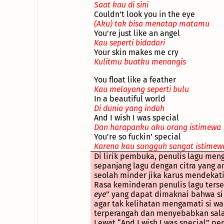
Saat kau di sini
Couldn't look you in the eye
(Aku) tak bisa menatap matamu
You're just like an angel
Kau seperti bidadari
Your skin makes me cry
Kulitmu buatku menangis
....
You float like a feather
Kau melayang seperti bulu
In a beautiful world
Di dunia yang indah
And I wish I was special
Dan harapanku aku orang istimewa
You're so fuckin' special
Karena kau sungguh sangat istimew
Di lirik pembuka, penulis lagu me
sepanjang lagu dengan citra yang a
seolah minder jika karus mendekati
Rasa keminderan penulis lagu tersebu
eye
” yang dapat dimaknai bahwa si
agar tak kelihatan mengamati si wa
terperangah dan menyebabkan sala
Lewat “And I wish I was special” p