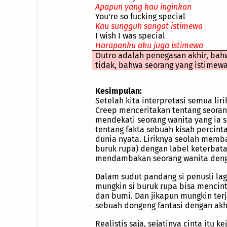
Apapun yang kau inginkan
You're so fucking special
Kau sungguh sangat istimewa
I wish I was special
Harapanku aku juga istimewa
Outro adalah penegasan akhir, bahw
tidak, bahwa seorang yang istimew
Kesimpulan:
Setelah kita interpretasi semua lir
Creep menceritakan tentang seorang
mendekati seorang wanita yang ia s
tentang fakta sebuah kisah percinta
dunia nyata. Liriknya seolah memb
buruk rupa) dengan label keterbatas
mendambakan seorang wanita denga
Dalam sudut pandang si penusli la
mungkin si buruk rupa bisa mencintai
dan bumi. Dan jikapun mungkin ter
sebuah dongeng fantasi dengan akh
Realistis saja, sejatinya cinta itu