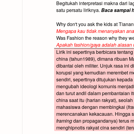
Begitukah interpretasi makna dari lag
satu persatu liriknya.
Baca sampai ha
Why don't you ask the kids at Tian
Mengapa kau tidak menanyakan ana
Was Fashion the reason why they we
Apakah fashion/gaya adalah alasan
Lirik ini sepertinya berbicara tenta
china (tahun1989), dimana ribuan M
dibantai oleh militer. Unjuk rasa ini
korupsi yang kemudian merembet menj
sendiri, sepertinya ditujukan kepad
mengubah ideologi komunis menjadi 
dan turut andil dalam pembantaian i
china saat itu (harian rakyat), seo
mahasiswa dengan membingkai (
fr
merencanakan kekacauan. Hingga sam
framing
dan propagandanya) terus me
menghipnotis rakyat cina sendiri (t