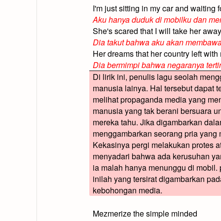
I'm just sitting in my car and waiting 
Aku hanya duduk di mobilku dan m
She's scared that I will take her awa
Dia takut bahwa aku akan membawan
Her dreams that her country left with
Dia bermimpi bahwa negaranya terti
Di lirik ini, penulis lagu seolah m
manusia lainya. Hal tersebut dapat terb
melihat propaganda media yang men
manusia yang tak berani bersuara 
mereka tahu. Jika digambarkan dalam
menggambarkan seorang pria yang 
Kekasinya pergi melakukan protes at
menyadari bahwa ada kerusuhan yan
ia malah hanya menunggu di mobil. p
inilah yang tersirat digambarkan pa
kebohongan media.
Mezmerize the simple minded