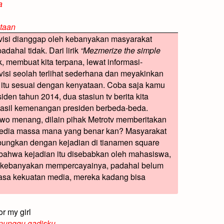
a
taan
visi dianggap oleh kebanyakan masyarakat
dahal tidak. Dari lirik
“Mezmerize the simple
k, membuat kita terpana, lewat informasi-
levisi seolah terlihat sederhana dan meyakinkan
n itu sesuai dengan kenyataan. Coba saja kamu
iden tahun 2014, dua stasiun tv berita kita
asil kemenangan presiden berbeda-beda.
 menang, dilain pihak Metrotv memberitakan
edia massa mana yang benar kan? Masyarakat
ubungkan dengan kejadian di tianamen square
 bahwa kejadian itu disebabkan oleh mahasiswa,
g kebanyakan mempercayainya, padahal belum
biasa kekuatan media, mereka kadang bisa
or my girl
enunggu gadisku