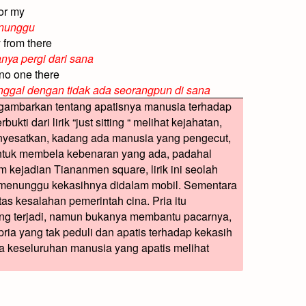
for my
enunggu
y from there
ya pergi dari sana
 no one there
nggal dengan tidak ada seorangpun di sana
enggambarkan tentang apatisnya manusia terhadap
ukti dari lirik “just sitting “ melihat kejahatan,
yesatkan, kadang ada manusia yang pengecut,
untuk membela kebenaran yang ada, padahal
 kejadian Tiananmen square, lirik ini seolah
menunggu kekasihnya didalam mobil. Sementara
as kesalahan pemerintah cina. Pria itu
g terjadi, namun bukanya membantu pacarnya,
ria yang tak peduli dan apatis terhadap kekasih
da keseluruhan manusia yang apatis melihat