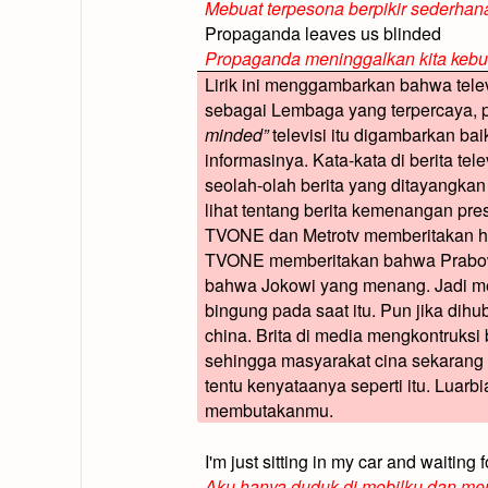
Mebuat terpesona berpikir sederhan
Propaganda leaves us blinded
Propaganda meninggalkan kita kebu
Lirik ini menggambarkan bahwa tele
sebagai Lembaga yang terpercaya, pa
minded”
televisi itu digambarkan bai
informasinya. Kata-kata di berita te
seolah-olah berita yang ditayangka
lihat tentang berita kemenangan pres
TVONE dan Metrotv memberitakan h
TVONE memberitakan bahwa Prabowo
bahwa Jokowi yang menang. Jadi m
bingung pada saat itu. Pun jika dih
china. Brita di media mengkontruksi
sehingga masyarakat cina sekaran
tentu kenyataanya seperti itu. Luar
membutakanmu.
I'm just sitting in my car and waiting f
Aku hanya duduk di mobilku dan m