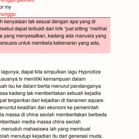
for my
enunggu
 kenyataan tak sesuai dengan apa yang di
but dapat terbukti dari lirik “just sitting “melihat
ia yang menyesatkan, kadang ada manusia yang
 bersuara untuk membela kebenaran yang ada,
n lagunya, dapat kita simpulkan lagu Hypnotize
ususnya tv
memiliki
kemampuan
dalam
ah isu ke dalam berita menurut pandanganya
sa kadang tak memberitakan sebuah kejadia
pat tergambar dari kejadian di tianamen square.
nuntut keadilan dan ekonomi ke pemerintah
ia massa di china seolah memberitakan berbeda
Pemberitaan media massa china seolah
n menuduh mahasiswa lah yang membuat
lah menutupi kejadian itu dari generasi muda.