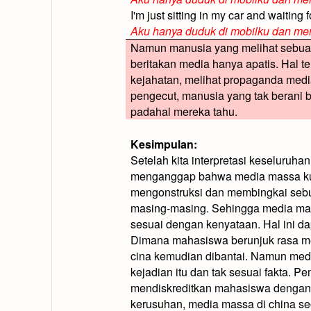
I'm just sitting in my car and waiting 
Aku hanya duduk di mobilku dan m
Namun manusia yang melihat sebuah
beritakan media hanya apatis. Hal terse
kejahatan, melihat propaganda med
pengecut, manusia yang tak berani
padahal mereka tahu.
Kesimpulan:
Setelah kita interpretasi keseluruha
menganggap bahwa m
edia
massa k
mengonstruksi dan membingkai sebu
masing-masing.
Sehingga media mas
sesuai dengan kenyataan. Hal ini da
Dimana mahasiswa berunjuk rasa me
cina kemudian dibantai. Namun med
kejadian itu dan tak sesuai fakta. 
mendiskreditkan mahasiswa denga
kerusuhan, media massa di china seo