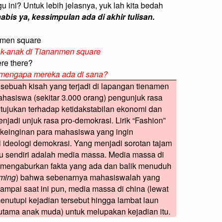
u ini? Untuk lebih jelasnya, yuk lah kita bedah
bis ya, kessimpulan ada di akhir tulisan.
anmen square
k-anak di Tiananmen square
re there?
 mengapa mereka ada di sana?
ng sebuah kisah yang terjadi di lapangan tienamen
ahasiswa (sekitar 3.000 orang) pengunjuk rasa
 ditujukan terhadap ketidakstabilan ekonomi dan
adi unjuk rasa pro-demokrasi. Lirik “Fashion”
a keinginan para mahasiswa yang ingin
ideologi demokrasi. Yang menjadi sorotan tajam
tu sendiri adalah media massa. Media massa di
lah mengaburkan fakta yang ada dan balik menuduh
aming
) bahwa sebenarnya mahasiswalah yang
pai saat ini pun, media massa di china (lewat
nutupi kejadian tersebut hingga lambat laun
erutama anak muda) untuk melupakan kejadian itu.