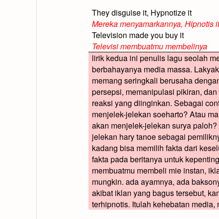
They disguise it, Hypnotize it
Mereka menyamarkannya, Hipnotis i
Television made you buy it
Televisi membuatmu membelinya
lirik kedua ini penulis lagu seolah
berbahayanya media massa. Lakyakn
memang seringkali berusaha dengan
persepsi, memanipulasi pikiran, d
reaksi yang diinginkan. Sebagai con
menjelek-jelekan soeharto? Atau man
akan menjelek-jelekan surya paloh
jelekan hary tanoe sebagai pemilik
kadang bisa memilih fakta dari kese
fakta pada beritanya untuk kepenting
membuatmu membeli mie instan, ikla
mungkin. ada ayamnya, ada baksony
akibat iklan yang bagus tersebut, 
terhipnotis. Itulah kehebatan medi