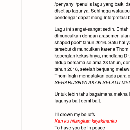
/penyanyi /penulis lagu yang baik,
disetiap lagunya. Sehingga walaupun
pendengar dapat meng-interpretasi b
Lagu ini sangat-sangat sedih. Entah k
dimunculkan dengan arasemen ulang
shaped pool” tahun 2016. Satu hal y
tersebut di munculkan karena Thom 
kepergian kekasihnya, mendiang Dr
hidup bersama selama 23 tahun, d
tahun 2016, setelah berjuang melawa
Thom ingin mengatakan pada para 
SEHARUSNYA AKAN SELALU M
Untuk lebih tahu bagaimana makna l
lagunya bait demi bait.
I'll drown my beliefs
Kan ku hilangkan keyakinanku
To have you be in peace