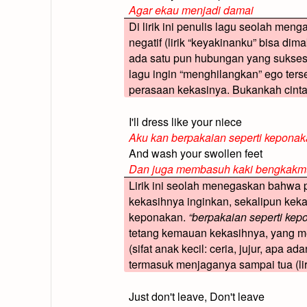
Agar ekau menjadi damai
Di lirik ini penulis lagu seolah men
negatif (lirik “keyakinanku” bisa dim
ada satu pun hubungan yang sukses
lagu ingin “menghilangkan” ego ters
perasaan kekasinya. Bukankah cinta s
I'll dress like your niece
Aku kan berpakaian seperti kepona
And wash your swollen feet
Dan juga membasuh kaki bengkakm
Lirik ini seolah menegaskan bahwa
kekasihnya inginkan, sekalipun ke
keponakan.
“berpakaian seperti ke
tetang kemauan kekasihnya, yang me
(sifat anak kecil: ceria, jujur, apa a
termasuk menjaganya sampai tua (li
Just don't leave, Don't leave