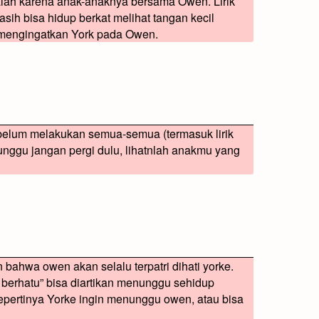
alah karena anak-anaknya bersama Owen. Lirik
ih bisa hidup berkat melihat tangan kecil
mengingatkan York pada Owen.
u belum melakukan semua-semua (termasuk lirik
tunggu jangan pergi dulu, lihatnlah anakmu yang
n bahwa owen akan selalu terpatri dihati yorke.
berhatu” bisa diartikan menunggu sehidup
epertinya Yorke ingin menunggu owen, atau bisa