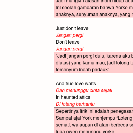
Jadi mungkin alasan thom hidup ad
ini seolah gambaran bahwa Yorke mas
anaknya, senyuman anaknya, yang 
Just don't leave
Jangan pergi
Don't leave
Jangan pergi
”Jadi jangan pergi dulu, karena ak
diatas) yang kamu mau, jadi tolong 
tersenyum indah padauk”
And true love waits
Dan menunggu cinta sejati
In haunted attics
Di loteng berhantu
Sepertinya lirik ini adalah penegasa
Sampai ajal York menjempu “Loteng 
semati. walaupun di alam berbeda s
juga owen menunggu yorke.