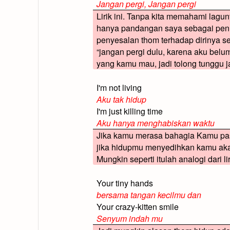
Jangan pergi, Jangan pergi
Lirik ini. Tanpa kita memahami laguny
hanya pandangan saya sebagai penuli
penyesalan thom terhadap dirinya se
“jangan pergi dulu, karena aku belu
yang kamu mau, jadi tolong tunggu j
I'm not living
Aku tak hidup
I'm just killing time
Aku hanya menghabiskan waktu
Jika kamu merasa bahagia Kamu past
jika hidupmu menyedihkan kamu aka
Mungkin seperti itulah analogi dari liri
Your tiny hands
bersama tangan kecilmu dan
Your crazy-kitten smile
Senyum indah mu