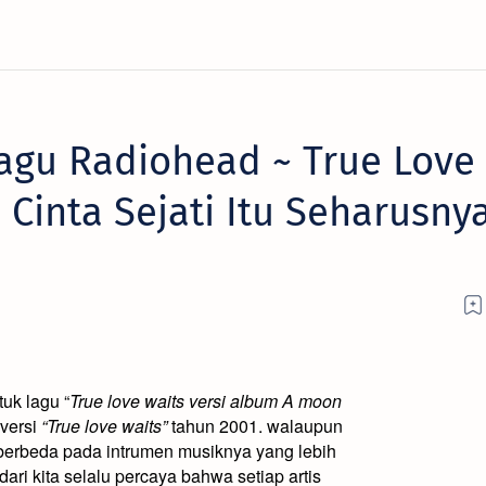
agu Radiohead ~ True Love
 Cinta Sejati Itu Seharusny
tuk lagu “
True love waits versi album A moon
versi
“True love waits”
tahun 2001. walaupun
berbeda pada intrumen musiknya yang lebih
ri kita selalu percaya bahwa setiap artis