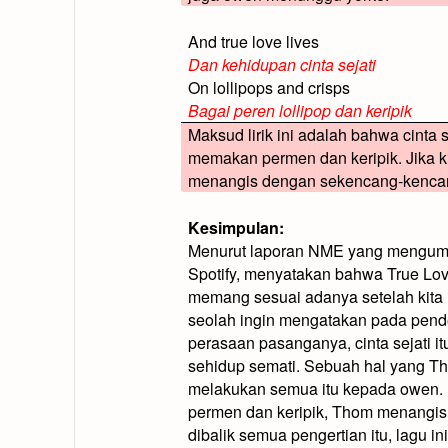
And true love lives
Dan kehidupan cinta sejati
On lollipops and crisps
Bagai peren lollipop dan keripik
Maksud lirik ini adalah bahwa cinta 
memakan permen dan keripik. Jika ki
menangis dengan sekencang-kenca
Kesimpulan:
Menurut laporan NME yang mengumpu
Spotify, menyatakan bahwa True Love
memang sesuai adanya setelah kita in
seolah ingin mengatakan pada penden
perasaan pasanganya, cinta sejati 
sehidup semati. Sebuah hal yang Tho
melakukan semua itu kepada owen.
permen dan keripik, Thom menangi
dibalik semua pengertian itu, lagu i