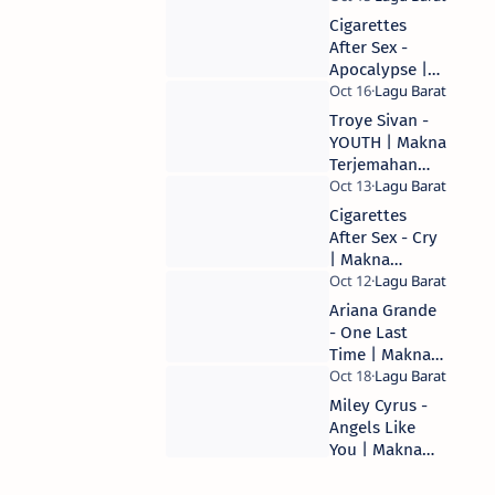
Arti Lirik Lagu
Cigarettes
After Sex -
Apocalypse |
Makna
Terjemahan
Troye Sivan -
Arti Lirik Lagu
YOUTH | Makna
Terjemahan
Arti Lirik Lagu
Cigarettes
After Sex - Cry
| Makna
Terjemahan
Arti Lirik Lagu
Ariana Grande
- One Last
Time | Makna
Terjemahan
Arti Lirik Lagu
Miley Cyrus -
Angels Like
You | Makna
Terjemahan
Arti Lirik Lagu