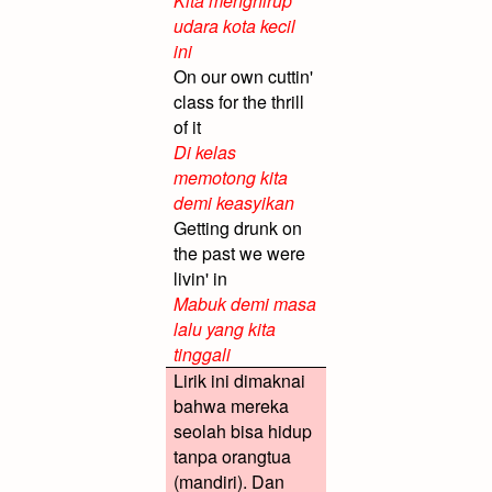
Kita menghirup
udara kota kecil
ini
On our own cuttin'
class for the thrill
of it
Di kelas
memotong kita
demi keasyikan
Getting drunk on
the past we were
livin' in
Mabuk demi masa
lalu yang kita
tinggali
Lirik ini dimaknai
bahwa mereka
seolah bisa hidup
tanpa orangtua
(mandiri). Dan