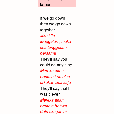
kabur.
If we go down
then we go down
together
Jika kita
tenggelam, maka
kita tenggelam
bersama
They'll say you
could do anything
Mereka akan
berkata kau bisa
lakukan apa saja
They'll say that I
was clever
Mereka akan
berkata bahwa
dulu aku pintar