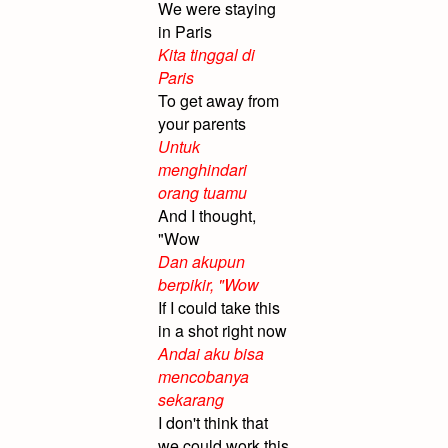
We were staying
in Paris
Kita tinggal di
Paris
To get away from
your parents
Untuk
menghindari
orang tuamu
And I thought,
"Wow
Dan akupun
berpikir, "Wow
If I could take this
in a shot right now
Andai aku bisa
mencobanya
sekarang
I don't think that
we could work this