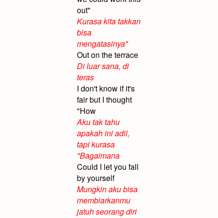
out"
Kurasa kita takkan
bisa
mengatasinya"
Out on the terrace
Di luar sana, di
teras
I don't know if it's
fair but I thought
"How
Aku tak tahu
apakah ini adil,
tapi kurasa
"Bagaimana
Could I let you fall
by yourself
Mungkin aku bisa
membiarkanmu
jatuh seorang diri