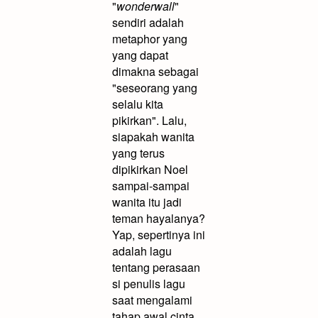
"
wonderwall
"
sendiri adalah
metaphor yang
yang dapat
dimakna sebagai
"seseorang yang
selalu kita
pikirkan". Lalu,
siapakah wanita
yang terus
dipikirkan Noel
sampai-sampai
wanita itu jadi
teman hayalanya?
Yap, sepertinya ini
adalah lagu
tentang perasaan
si penulis lagu
saat mengalami
tahap awal cinta.