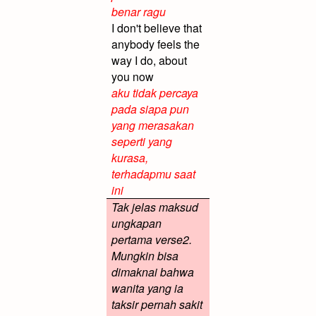
benar ragu
I don't believe that
anybody feels the
way I do, about
you now
aku tidak percaya
pada siapa pun
yang merasakan
seperti yang
kurasa,
terhadapmu saat
ini
Tak jelas maksud
ungkapan
pertama verse2.
Mungkin bisa
dimaknai bahwa
wanita yang ia
taksir pernah sakit