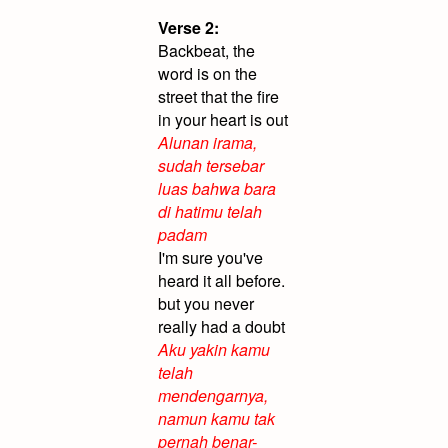
Verse 2:
Backbeat, the
word is on the
street that the fire
in your heart is out
Alunan irama,
sudah tersebar
luas bahwa bara
di hatimu telah
padam
I'm sure you've
heard it all before.
but you never
really had a doubt
Aku yakin kamu
telah
mendengarnya,
namun kamu tak
pernah benar-