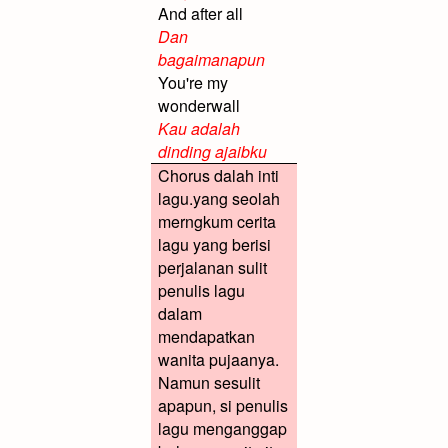
And after all
Dan
bagaimanapun
You're my
wonderwall
Kau adalah
dinding ajaibku
Chorus dalah inti
lagu.yang seolah
merngkum cerita
lagu yang berisi
perjalanan sulit
penulis lagu
dalam
mendapatkan
wanita pujaanya.
Namun sesulit
apapun, si penulis
lagu menganggap