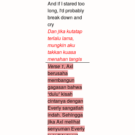
And if I stared too
long, I'd probably
break down and
cry
Dan jika kutatap
terlalu lama,
mungkin aku
takkan kuasa
menahan tangis
Verse 1
, Axl
berusaha
membangun
gagasan bahwa
“dulu” kisah
cintanya dengan
Everly sangatlah
indah. Sehingga
jika Axl melihat
senyuman Everly