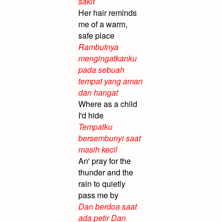
sakit
Her hair reminds
me of a warm,
safe place
Rambutnya
mengingatkanku
pada sebuah
tempat yang aman
dan hangat
Where as a child
I'd hide
Tempatku
bersembunyi saat
masih kecil
An' pray for the
thunder and the
rain to quietly
pass me by
Dan berdoa saat
ada petir Dan