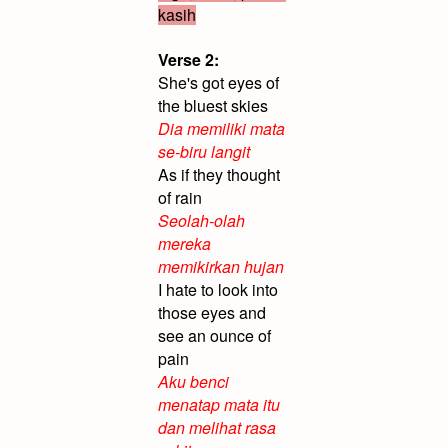
kasih
Verse 2:
She's got eyes of
the bluest skies
Dia memiliki mata
se-biru langit
As if they thought
of rain
Seolah-olah
mereka
memikirkan hujan
I hate to look into
those eyes and
see an ounce of
pain
Aku benci
menatap mata itu
dan melihat rasa