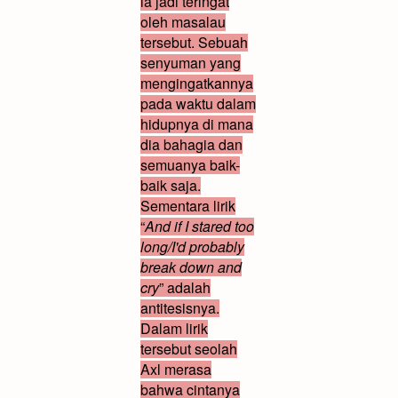
ia jadi teringat
oleh masalau
tersebut. Sebuah
senyuman yang
mengingatkannya
pada waktu dalam
hidupnya di mana
dia bahagia dan
semuanya baik-
baik saja.
Sementara lirik
“
And if I stared too
long/I'd probably
break down and
cry
” adalah
antitesisnya.
Dalam lirik
tersebut seolah
Axl merasa
bahwa cintanya