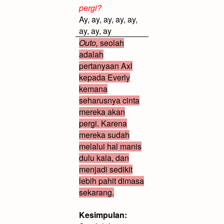
pergi?
Ay, ay, ay, ay, ay,
ay, ay, ay
Outo,
seolah
adalah
pertanyaan Axl
kepada Everly
kemana
seharusnya cinta
mereka akan
pergi. Karena
mereka sudah
melalui hal manis
dulu kala, dan
menjadi sedikit
lebih pahit dimasa
sekarang.
Kesimpulan: