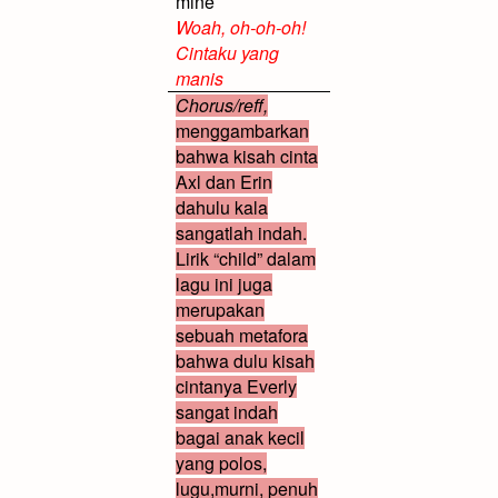
mine
Woah, oh-oh-oh!
Cintaku yang
manis
Chorus/reff,
menggambarkan
bahwa kisah cinta
Axl dan Erin
dahulu kala
sangatlah indah.
Lirik “child” dalam
lagu ini juga
merupakan
sebuah metafora
bahwa dulu kisah
cintanya Everly
sangat indah
bagai anak kecil
yang polos,
lugu,murni, penuh