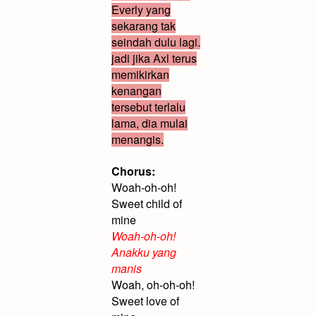
Everly yang
sekarang tak
seindah dulu lagi.
jadi jika Axl terus
memikirkan
kenangan
tersebut terlalu
lama, dia mulai
menangis.
Chorus:
Woah-oh-oh!
Sweet child of
mine
Woah-oh-oh!
Anakku yang
manis
Woah, oh-oh-oh!
Sweet love of