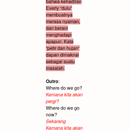
bahwa kehadiran
Everly “dulu”
membuatnya
merasa nyaman,
dan berani
menghadapi
apapun. Kata
“petir dan hujan”
dapan dimaknai
sebagai suatu
masalah.
Outro
:
Where do we go?
Kemana kita akan
pergi?
Where do we go
now?
Sekarang
Kemana kita akan