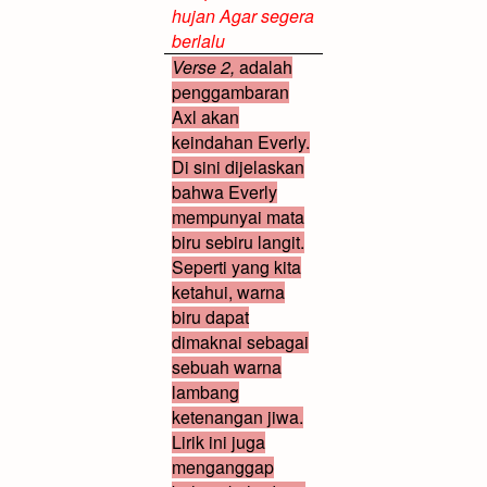
hujan Agar segera
berlalu
Verse 2,
adalah
penggambaran
Axl akan
keindahan Everly.
Di sini dijelaskan
bahwa Everly
mempunyai mata
biru sebiru langit.
Seperti yang kita
ketahui, warna
biru dapat
dimaknai sebagai
sebuah warna
lambang
ketenangan jiwa.
Lirik ini juga
menganggap