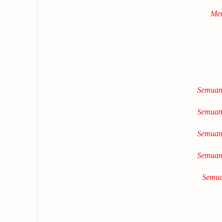
Men
Semuany
Semuany
Semuany
Semuany
Semua