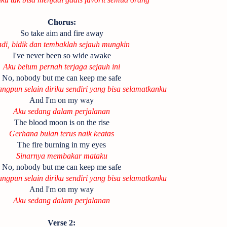
Chorus:
So take aim and fire away
adi, bidik dan tembaklah sejauh mungkin
I've never been so wide awake
Aku belum pernah terjaga sejauh ini
No, nobody but me can keep me safe
angpun selain diriku sendiri yang bisa selamatkanku
And I'm on my way
Aku sedang dalam perjalanan
The blood moon is on the rise
Gerhana bulan terus naik keatas
The fire burning in my eyes
Sinarnya membakar mataku
No, nobody but me can keep me safe
angpun selain diriku sendiri yang bisa selamatkanku
And I'm on my way
Aku sedang dalam perjalanan
Verse 2: