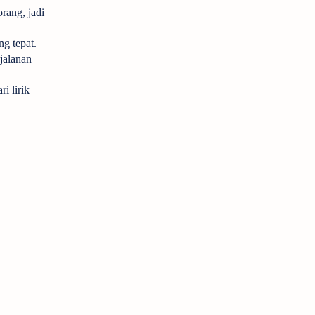
rang, jadi
ng tepat.
jalanan
i lirik