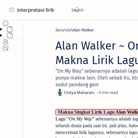
interpretasi lirik
Beranda
Alan Walker
Alan Walker ~ O
Makna Lirik Lag
“On My Way” sebenarnya adalah lagu 
punya makna lain. Oleh sebab itu, bl
sudut pandang gam
4
Makna Singkat Lirik Lagu
Alan Walk
Lagu “
On My Way
” se
benarnya adalah la
seluruh dunia pada saat ini. jadi jelas, ba
mencermati lirik lagunya, sebenarnya lagu