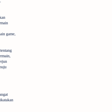
.
gkan
rmain
ain game,
 tentang
rmain,
erjun
nuju
angat
dikatakan