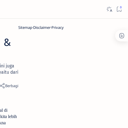
Sitemap
Disclaimer
Privacy
i &
ni juga
aitu dari
l di
kita lebih
kna