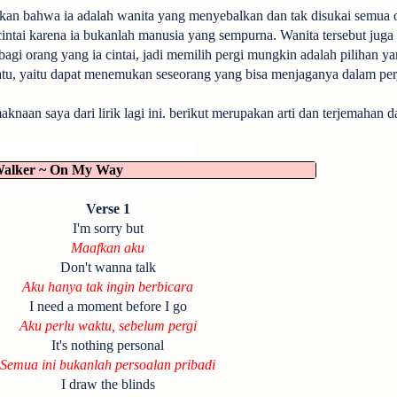
takan bahwa ia adalah wanita yang menyebalkan dan tak disukai semua o
intai karena ia bukanlah manusia yang sempurna. Wanita tersebut juga
agi orang yang ia cintai, jadi memilih pergi mungkin adalah pilihan ya
atu, yaitu dapat menemukan seseorang yang bisa menjaganya dalam per
knaan saya dari lirik lagi ini. berikut merupakan arti dan terjemahan dar
han, Arti & Makna Lirik Lagu
alker ~ On My Way
han, Arti & Makna Lirik Lagu
Verse 1
I'm sorry but
Maafkan aku
Don't wanna talk
Aku hanya tak ingin berbicara
I need a moment before I go
Aku perlu waktu, sebelum pergi
It's nothing personal
Semua ini bukanlah persoalan pribadi
I draw the blinds