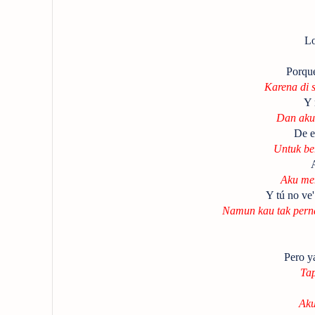
Lo
Porque
Karena di 
Y 
Dan aku 
De e
Untuk be
Aku men
Y tú no ve
Namun kau tak pern
Pero y
Tap
Aku