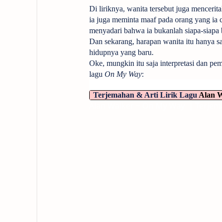
Di liriknya, wanita tersebut juga menceri
ia juga meminta maaf pada orang yang ia c
menyadari bahwa ia bukanlah siapa-siapa b
Dan sekarang, harapan wanita itu hanya s
hidupnya yang baru.
Oke, mungkin itu saja interpretasi dan pema
lagu
On My Way
:
Alan Walker ~ On My Way | Terjema
Terjemahan & Arti Lirik Lagu
Alan W
Alan Walker ~ On My Way | Terjema