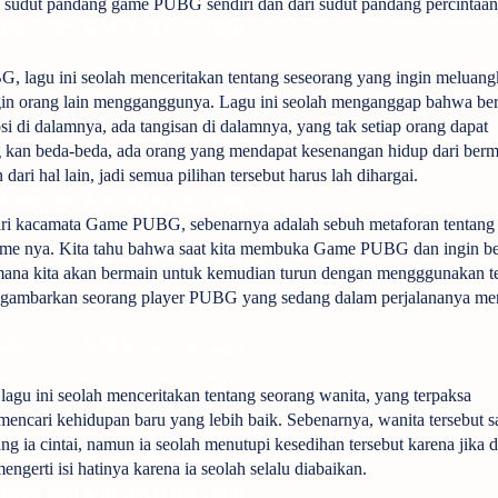
ri sudut pandang game PUBG sendiri dan dari sudut pandang percintaan
han, Arti & Makna Lirik Lagu
G, lagu ini seolah menceritakan tentang seseorang yang ingin meluan
gin orang lain mengganggunya. Lagu ini seolah menganggap bahwa be
 di dalamnya, ada tangisan di dalamnya, yang tak setiap orang dapat
 kan beda-beda, ada orang yang mendapat kesenangan hidup dari berm
ri hal lain, jadi semua pilihan tersebut harus lah dihargai.
han, Arti & Makna Lirik Lagu
t dari kacamata Game PUBG, sebenarnya adalah sebuh metaforan tentang
me nya. Kita tahu bahwa saat kita membuka Game PUBG dan ingin be
imana kita akan bermain untuk kemudian turun dengan mengggunakan t
ggambarkan seorang player PUBG yang sedang dalam perjalananya me
han, Arti & Makna Lirik Lagu
, lagu ini seolah menceritakan tentang seorang wanita, yang terpaksa
mencari kehidupan baru yang lebih baik. Sebenarnya, wanita tersebut s
g ia cintai, namun ia seolah menutupi kesedihan tersebut karena jika 
engerti isi hatinya karena ia seolah selalu diabaikan.
han, Arti & Makna Lirik Lagu