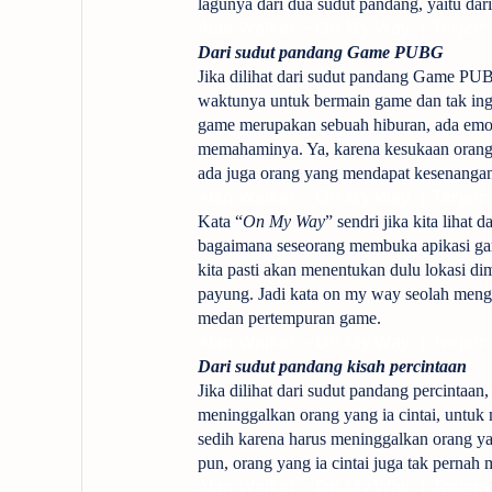
lagunya dari dua sudut pandang, yaitu da
Alan Walker ~ On My Way | Terjema
Dari sudut pandang Game PUBG
Jika dilihat dari sudut pandang Game PUB
waktunya untuk bermain game dan tak in
game merupakan sebuah hiburan, ada emosi
memahaminya. Ya, karena kesukaan orang
ada juga orang yang mendapat kesenangan da
Alan Walker ~ On My Way | Terjema
Kata “
On My Way
” sendri jika kita liha
bagaimana seseorang membuka apikasi ga
kita pasti akan menentukan dulu lokasi d
payung. Jadi kata on my way seolah men
medan pertempuran game.
Alan Walker ~ On My Way | Terjema
Dari sudut pandang kisah percintaan
Jika dilihat dari sudut pandang percintaan
meninggalkan orang yang ia cintai, untuk 
sedih karena harus meninggalkan orang yan
pun, orang yang ia cintai juga tak pernah m
Alan Walker ~ On My Way | Terjema