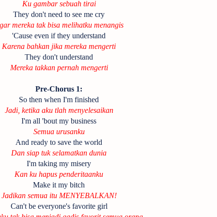
Ku gambar sebuah tirai
They don't need to see me cry
gar mereka tak bisa melihatku menangis
'Cause even if they understand
Karena bahkan jika mereka mengerti
They don't understand
Mereka takkan pernah mengerti
Pre-Chorus 1:
So then when I'm finished
Jadi, ketika aku tlah menyelesaikan
I'm all 'bout my business
Semua urusanku
And ready to save the world
Dan siap tuk selamatkan dunia
I'm taking my misery
Kan ku hapus penderitaanku
Make it my bitch
Jadikan semua itu MENYEBALKAN!
Can't be everyone's favorite girl
ku tak bisa menjadi gadis favorit semua orang