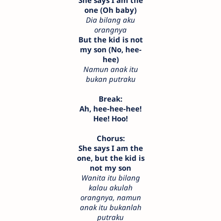
She says I am the
one (Oh baby)
Dia bilang aku
orangnya
But the kid is not
my son (No, hee-
hee)
Namun anak itu
bukan putraku
Break:
Ah, hee-hee-hee!
Hee! Hoo!
Chorus:
She says I am the
one, but the kid is
not my son
Wanita itu bilang
kalau akulah
orangnya, namun
anak itu bukanlah
putraku