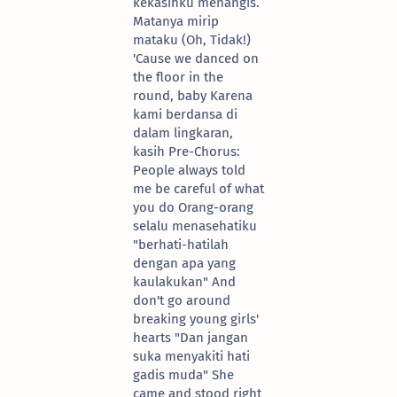
kekasihku menangis.
Matanya mirip
mataku (Oh, Tidak!)
'Cause we danced on
the floor in the
round, baby Karena
kami berdansa di
dalam lingkaran,
kasih Pre-Chorus:
People always told
me be careful of what
you do Orang-orang
selalu menasehatiku
"berhati-hatilah
dengan apa yang
kaulakukan" And
don't go around
breaking young girls'
hearts "Dan jangan
suka menyakiti hati
gadis muda" She
came and stood right