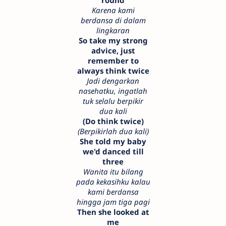
round
Karena kami
berdansa di dalam
lingkaran
So take my strong
advice, just
remember to
always think twice
Jadi dengarkan
nasehatku, ingatlah
tuk selalu berpikir
dua kali
(Do think twice)
(Berpikirlah dua kali)
She told my baby
we'd danced till
three
Wanita itu bilang
pada kekasihku kalau
kami berdansa
hingga jam tiga pagi
Then she looked at
me