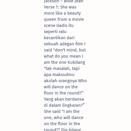
Jackson ~ Billie Jean
Verse 1: She was
more like a beauty
queen from a movie
scene Gadis itu
seperti ratu
kecantikan dari
sebuah adegan film I
said "don't mind, but
what do you mean I
am the one Kubilang
"tak masalah, tapi
apa maksudmu
akulah orangnya Who
will dance on the
floor in the round?”
Yang akan berdansa
di dalam lingkaran?”
She said "I am the
one, who will dance
on the floor in the
round?" Dia bilang