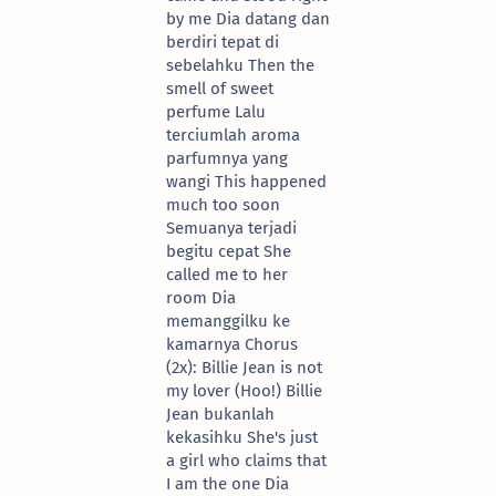
by me Dia datang dan
berdiri tepat di
sebelahku Then the
smell of sweet
perfume Lalu
terciumlah aroma
parfumnya yang
wangi This happened
much too soon
Semuanya terjadi
begitu cepat She
called me to her
room Dia
memanggilku ke
kamarnya Chorus
(2x): Billie Jean is not
my lover (Hoo!) Billie
Jean bukanlah
kekasihku She's just
a girl who claims that
I am the one Dia