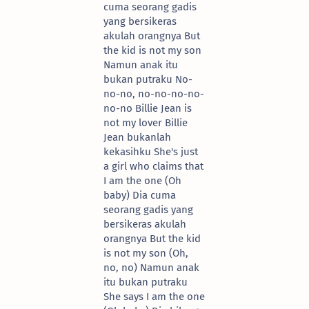
cuma seorang gadis
yang bersikeras
akulah orangnya But
the kid is not my son
Namun anak itu
bukan putraku No-
no-no, no-no-no-no-
no-no Billie Jean is
not my lover Billie
Jean bukanlah
kekasihku She's just
a girl who claims that
I am the one (Oh
baby) Dia cuma
seorang gadis yang
bersikeras akulah
orangnya But the kid
is not my son (Oh,
no, no) Namun anak
itu bukan putraku
She says I am the one