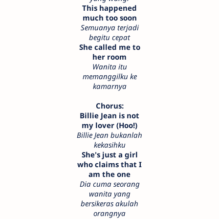
This happened
much too soon
Semuanya terjadi
begitu cepat
She called me to
her room
Wanita itu
memanggilku ke
kamarnya
Chorus:
Billie Jean is not
my lover (Hoo!)
Billie Jean bukanlah
kekasihku
She's just a girl
who claims that I
am the one
Dia cuma seorang
wanita yang
bersikeras akulah
orangnya