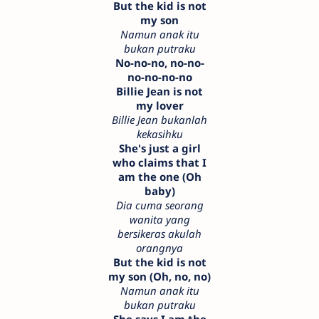
But the kid is not
my son
Namun anak itu
bukan putraku
No-no-no, no-no-
no-no-no-no
Billie Jean is not
my lover
Billie Jean bukanlah
kekasihku
She's just a girl
who claims that I
am the one (Oh
baby)
Dia cuma seorang
wanita yang
bersikeras akulah
orangnya
But the kid is not
my son (Oh, no, no)
Namun anak itu
bukan putraku