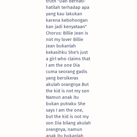
truth "Dan berhati-
hatilah terhadap apa
yang kau lakukan
karena kebohongan
kan jadi kenyataan"
Chorus: Billie Jean is
not my lover Billie
Jean bukanlah
kekasihku She's just
a girl who claims that
I am the one Dia
cuma seorang gadis
yang bersikeras
akulah orangnya But
the kid is not my son
Namun anak itu
bukan putraku She
says I am the one,
but the kid is not my
son Dia bilang akulah
orangnya, namun
anak itu bukanlah