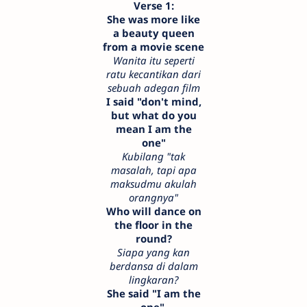
Verse 1:
She was more like
a beauty queen
from a movie scene
Wanita itu seperti
ratu kecantikan dari
sebuah adegan film
I said "don't mind,
but what do you
mean I am the
one"
Kubilang "tak
masalah, tapi apa
maksudmu akulah
orangnya"
Who will dance on
the floor in the
round?
Siapa yang kan
berdansa di dalam
lingkaran?
She said "I am the