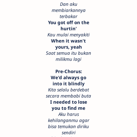
Dan aku
membiarkannya
terbakar
You got off on the
hurtin'
Kau mulai menyakiti
When it wasn't
yours, yeah
Saat semua itu bukan
milikmu lagi
Pre-Chorus:
We'd always go
into it blindly
Kita selalu berdebat
secara membabi buta
I needed to lose
you to find me
Aku harus
kehilanganmu agar
bisa temukan diriku
sendiri