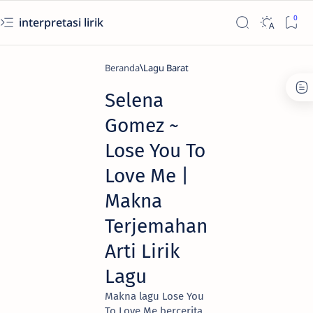
interpretasi lirik
Beranda
Lagu Barat
Selena
Gomez ~
Lose You To
Love Me |
Makna
Terjemahan
Arti Lirik
Lagu
Makna lagu Lose You
To Love Me bercerita