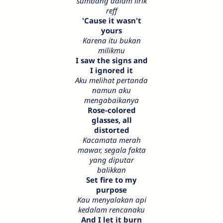
sumbang dalam lirik
reff
'Cause it wasn't
yours
Karena itu bukan
milikmu
I saw the signs and
I ignored it
Aku melihat pertanda
namun aku
mengabaikanya
Rose-colored
glasses, all
distorted
Kacamata merah
mawar, segala fakta
yang diputar
balikkan
Set fire to my
purpose
Kau menyalakan api
kedalam rencanaku
And I let it burn