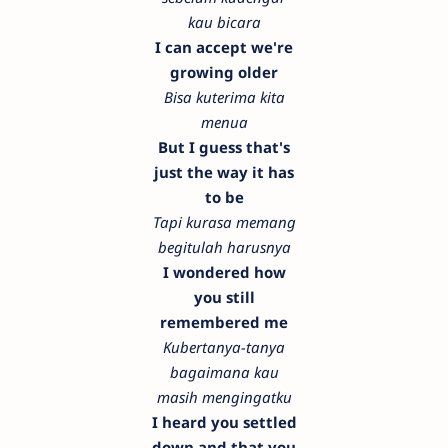
kau bicara
I can accept we're
growing older
Bisa kuterima kita
menua
But I guess that's
just the way it has
to be
Tapi kurasa memang
begitulah harusnya
I wondered how
you still
remembered me
Kubertanya-tanya
bagaimana kau
masih mengingatku
I heard you settled
down and that you