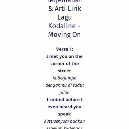
& Arti Lirik
Lagu
Kodaline ~
Moving On
Verse 1:
I met you on the
corner of the
street
Kuberjumpa
denganmu di sudut
jalan
I smiled before I
even heard you
speak
Kutersenyum bahkan
sebelum kudengar