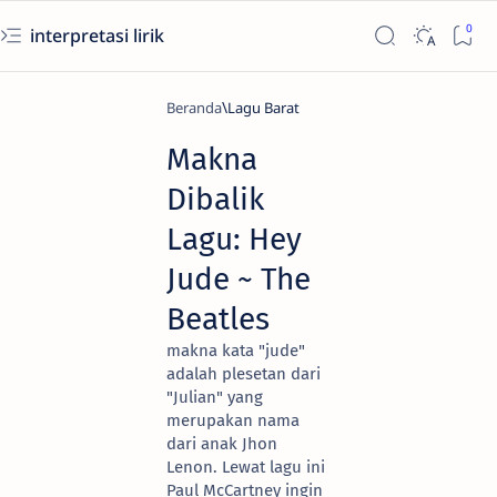
interpretasi lirik
Beranda
Lagu Barat
Makna
Dibalik
Lagu: Hey
Jude ~ The
Beatles
makna kata "jude"
adalah plesetan dari
"Julian" yang
merupakan nama
dari anak Jhon
Lenon. Lewat lagu ini
Paul McCartney ingin