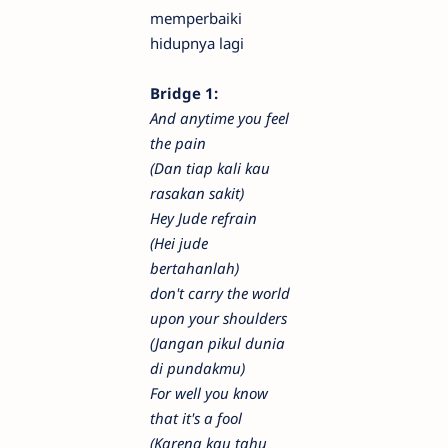
memperbaiki
hidupnya lagi
Bridge 1:
And anytime you feel
the pain
(Dan tiap kali kau
rasakan sakit)
Hey Jude refrain
(Hei jude
bertahanlah)
don't carry the world
upon your shoulders
(Jangan pikul dunia
di pundakmu)
For well you know
that it's a fool
(Karena kau tahu