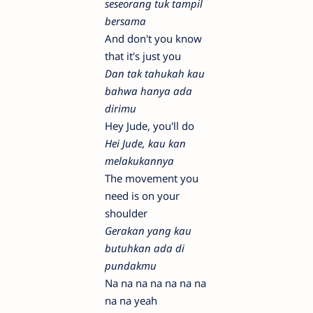
seseorang tuk tampil
bersama
And don't you know
that it's just you
Dan tak tahukah kau
bahwa hanya ada
dirimu
Hey Jude, you'll do
Hei Jude, kau kan
melakukannya
The movement you
need is on your
shoulder
Gerakan yang kau
butuhkan ada di
pundakmu
Na na na na na na na
na na yeah