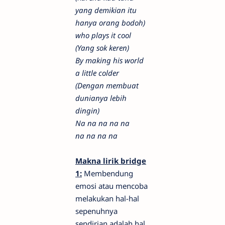
yang demikian itu
hanya orang bodoh)
who plays it cool
(Yang sok keren)
By making his world
a little colder
(Dengan membuat
dunianya lebih
dingin)
Na na na na na
na na na na
Makna lirik bridge
1:
Membendung
emosi atau mencoba
melakukan hal-hal
sepenuhnya
sendirian adalah hal