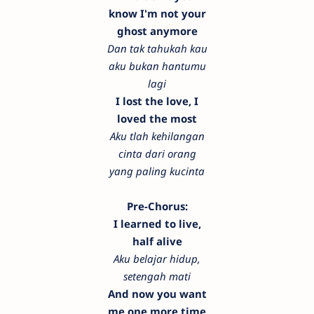
know I'm not your
ghost anymore
Dan tak tahukah kau
aku bukan hantumu
lagi
I lost the love, I
loved the most
Aku tlah kehilangan
cinta dari orang
yang paling kucinta
Pre-Chorus:
I learned to live,
half alive
Aku belajar hidup,
setengah mati
And now you want
me one more time