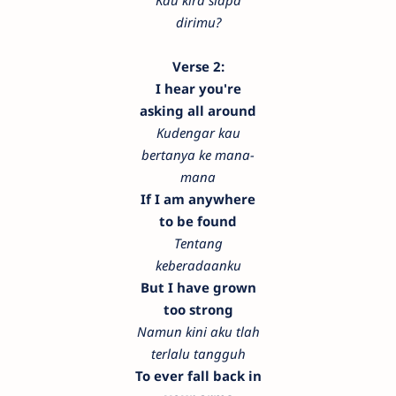
Kau kira siapa
dirimu?
Verse 2:
I hear you're
asking all around
Kudengar kau
bertanya ke mana-
mana
If I am anywhere
to be found
Tentang
keberadaanku
But I have grown
too strong
Namun kini aku tlah
terlalu tangguh
To ever fall back in