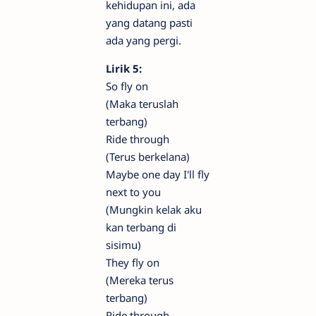
kehidupan ini, ada
yang datang pasti
ada yang pergi.
Lirik 5:
So fly on
(Maka teruslah
terbang)
Ride through
(Terus berkelana)
Maybe one day I'll fly
next to you
(Mungkin kelak aku
kan terbang di
sisimu)
They fly on
(Mereka terus
terbang)
Ride through