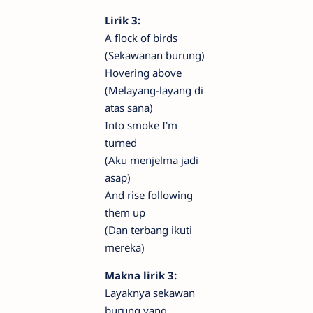
Lirik 3:
A flock of birds
(Sekawanan burung)
Hovering above
(Melayang-layang di
atas sana)
Into smoke I'm
turned
(Aku menjelma jadi
asap)
And rise following
them up
(Dan terbang ikuti
mereka)
Makna lirik 3:
Layaknya sekawan
burung yang