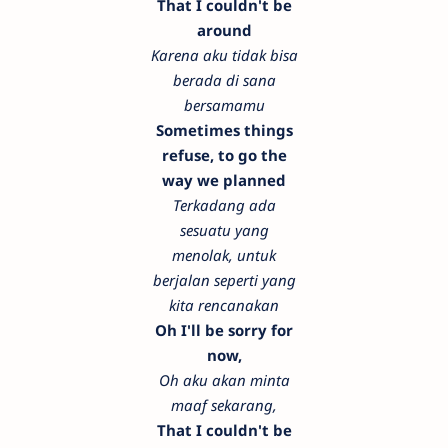
That I couldn't be
around
Karena aku tidak bisa
berada di sana
bersamamu
Sometimes things
refuse, to go the
way we planned
Terkadang ada
sesuatu yang
menolak, untuk
berjalan seperti yang
kita rencanakan
Oh I'll be sorry for
now,
Oh aku akan minta
maaf sekarang,
That I couldn't be