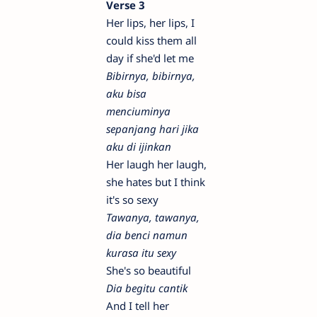
Verse 3
Her lips, her lips, I
could kiss them all
day if she'd let me
Bibirnya, bibirnya,
aku bisa
menciuminya
sepanjang hari jika
aku di ijinkan
Her laugh her laugh,
she hates but I think
it's so sexy
Tawanya, tawanya,
dia benci namun
kurasa itu sexy
She's so beautiful
Dia begitu cantik
And I tell her