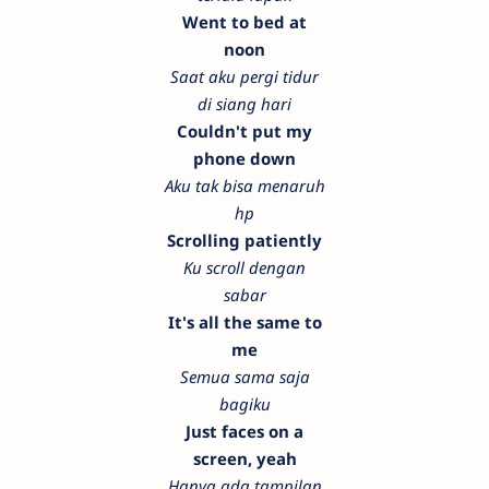
Went to bed at
noon
Saat aku pergi tidur
di siang hari
Couldn't put my
phone down
Aku tak bisa menaruh
hp
Scrolling patiently
Ku scroll dengan
sabar
It's all the same to
me
Semua sama saja
bagiku
Just faces on a
screen, yeah
Hanya ada tampilan