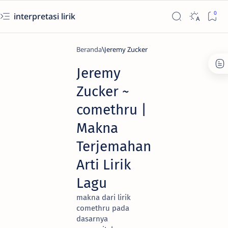
interpretasi lirik
Beranda
Jeremy Zucker
Jeremy
Zucker ~
comethru |
Makna
Terjemahan
Arti Lirik
Lagu
makna dari lirik
comethru pada
dasarnya