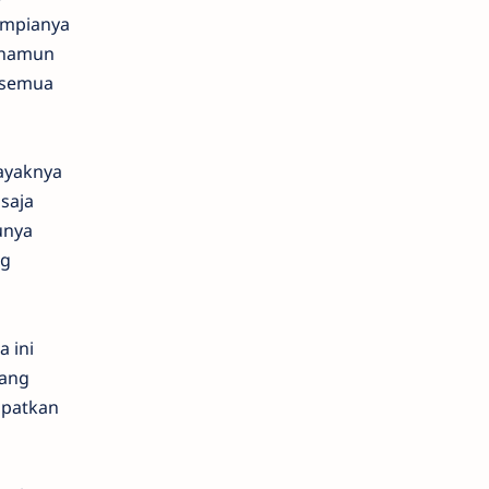
impianya
, namun
i semua
layaknya
saja
unya
ng
a ini
yang
apatkan