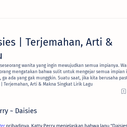
sies | Terjemahan, Arti &
u
g seseorang wanita yang ingin mewujudkan semua impianya. W
orang mengatakan bahwa sulit untuk mengejar semua impian i
, ga ada yang gak munggkin. Suatu saat, jika kita berusaha pa
s | Terjemahan, Arti & Makna Singkat Lirik Lagu
rry ~ Daisies
ter
pribadinya, Katty Perry menjelaskan bahwa lagu “Daisies