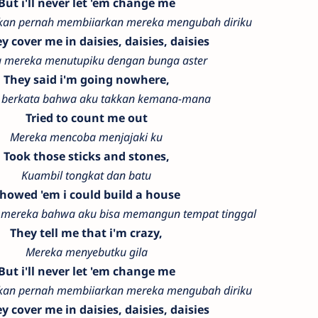
But i'll never let 'em change me
kan pernah membiiarkan mereka mengubah diriku
hey cover me in daisies, daisies, daisies
 mereka menutupiku dengan bunga aster
They said i'm going nowhere,
 berkata bahwa aku takkan kemana-mana
Tried to count me out
Mereka mencoba menjajaki ku
Took those sticks and stones,
Kuambil tongkat dan batu
howed 'em i could build a house
 mereka bahwa aku bisa memangun tempat tinggal
They tell me that i'm crazy,
Mereka menyebutku gila
But i'll never let 'em change me
kan pernah membiiarkan mereka mengubah diriku
hey cover me in daisies, daisies, daisies