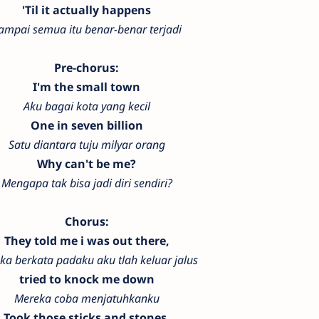
'Til it actually happens
ampai semua itu benar-benar terjadi
Pre-chorus:
I'm the small town
Aku bagai kota yang kecil
One in seven billion
Satu diantara tuju milyar orang
Why can't be me?
Mengapa tak bisa jadi diri sendiri?
Chorus:
They told me i was out there,
ka berkata padaku aku tlah keluar jalus
tried to knock me down
Mereka coba menjatuhkanku
Took those sticks and stones,