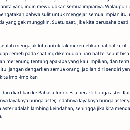
anita yang ingin mewujudkan semua impianya. Walaupun 
mengatakan bahwa sulit untuk mengejar semua impian itu
ada yang gak munggkin. Suatu saat, jika kita berusaha past
a seolah mengajak kita untuk tak meremehkan hal-hal kecil 
ap remeh pada saat ini, dikemudian hari hal tersebut bisa 
klah merenung tentang apa-apa yang kau impikan, dan tent
u. jangan dengarkan semua orang, jadilah diri sendiri ya
ita impi-impikan
 dan diartikan ke Bahasa Indonesia berarti bunga aster. Kat
ya layaknya bunga aster, indahnya layaknya bunga aster 
nga aster adalah lambing keindahan, sehingga jika kita mend
a.