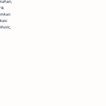
emahan,
rik
tumkan
kasi
Music,