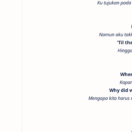
Ku tujukan pada
Namun aku tak
'Til t
Hingga
When
Kapan
Why did w
Mengapa kita harus 