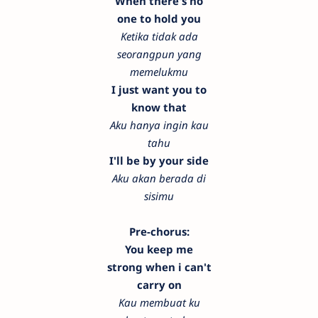
When there's no
one to hold you
Ketika tidak ada
seorangpun yang
memelukmu
I just want you to
know that
Aku hanya ingin kau
tahu
I'll be by your side
Aku akan berada di
sisimu
Pre-chorus:
You keep me
strong when i can't
carry on
Kau membuat ku