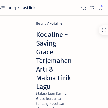
interpretasi lirik
Beranda
Kodaline
Kodaline ~
Saving
Grace |
Terjemahan
Arti &
Makna Lirik
Lagu
Makna lagu Saving
Grace bercerita
tentang kesetiaan