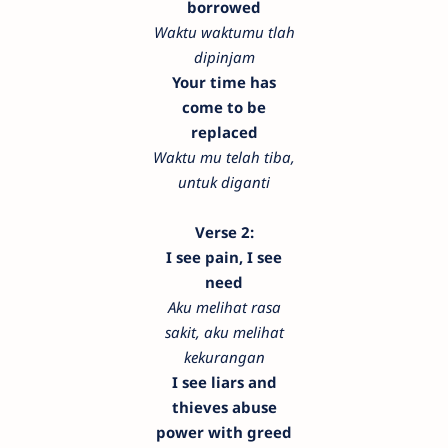
borrowed
Waktu waktumu tlah
dipinjam
Your time has
come to be
replaced
Waktu mu telah tiba,
untuk diganti
Verse 2:
I see pain, I see
need
Aku melihat rasa
sakit, aku melihat
kekurangan
I see liars and
thieves abuse
power with greed