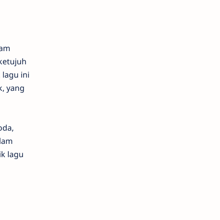
lam
ketujuh
lagu ini
k, yang
oda,
alam
ik lagu