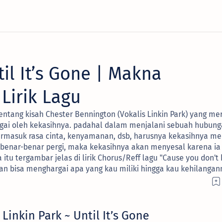
til It’s Gone | Makna
Lirik Lagu
tentang kisah Chester Bennington (Vokalis Linkin Park) yang me
rgai oleh kekasihnya. padahal dalam menjalani sebuah hubung
rmasuk rasa cinta, kenyamanan, dsb, harusnya kekasihnya me
i benar-benar pergi, maka kekasihnya akan menyesal karena ia
itu tergambar jelas di lirik Chorus/Reff lagu "Cause you don't
akan bisa menghargai apa yang kau miliki hingga kau kehilangan
Linkin Park ~ Until It’s Gone