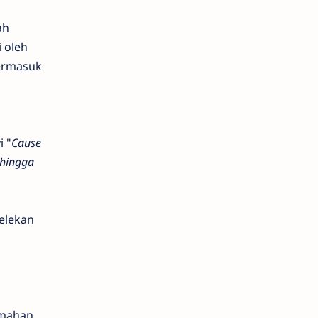
ah
 oleh
termasuk
 "
Cause
 hingga
elekan
emahan,