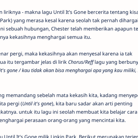
 liriknya - makna lagu Until It’s Gone bercerita tentang kis
 Park) yang merasa kesal karena seolah tak pernah dihargai
ani sebuah hubungan, Chester telah memberikan apapun 
snya kekasihnya menghargai semua itu.
enar pergi, maka kekasihnya akan menyesal karena ia tak
a itu tergambar jelas di lirik
Chorus/Reff
lagu yang berbunyi
 it's gone / kau tidak akan bisa menghargai apa yang kau miliki,
dang memandang sebelah mata kekasih kita, kadang menyep
ta pergi (
Until it's gone
), kita baru sadar akan arti penting
katnya. untuk itu lagu ini seolah membuat kita belajar cara
nghargai perasaan orang-orang yang mencintai kita.
u Until It’s Gone milik Linkin Park. Berikut merupakan terj