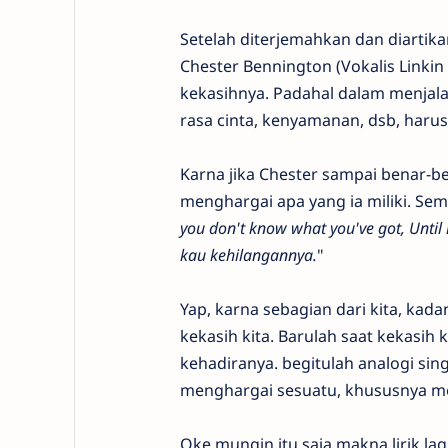
Setelah diterjemahkan dan diartikan
Chester Bennington (Vokalis Linkin
kekasihnya. Padahal dalam menjal
rasa cinta, kenyamanan, dsb, haru
Karna jika Chester sampai benar-b
menghargai apa yang ia miliki. Semu
you don't know what you've got, Until
kau kehilangannya.
"
Yap, karna sebagian dari kita, ka
kekasih kita. Barulah saat kekasih ki
kehadiranya. begitulah analogi sing
menghargai sesuatu, khususnya me
Oke mungin itu saja makna lirik lag