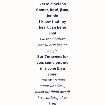
Verse 2: Selena
Gomez, Rosé, Jisoo,
Jennie
I know that my
heart can be so
cold
Aku tahu bahwa
hatiku bisa begitu
dingin
But I'm sweet for
you, come put me
in a cone (In a
cone)
Tapi aku terlalu
manis untukmu,
maka taruhlah aku di
kerucut/kerupuk es
krim