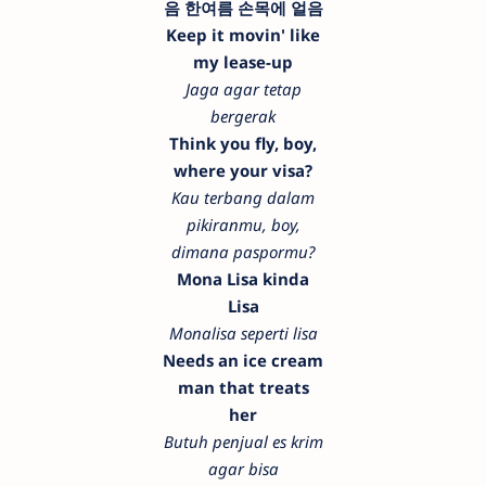
음 한여름 손목에 얼음
Keep it movin' like
my lease-up
Jaga agar tetap
bergerak
Think you fly, boy,
where your visa?
Kau terbang dalam
pikiranmu, boy,
dimana paspormu?
Mona Lisa kinda
Lisa
Monalisa seperti lisa
Needs an ice cream
man that treats
her
Butuh penjual es krim
agar bisa