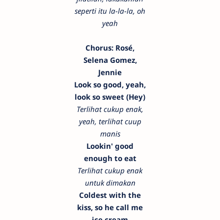
seperti itu la-la-la, oh
yeah
Chorus: Rosé,
Selena Gomez,
Jennie
Look so good, yeah,
look so sweet (Hey)
Terlihat cukup enak,
yeah, terlihat cuup
manis
Lookin' good
enough to eat
Terlihat cukup enak
untuk dimakan
Coldest with the
kiss, so he call me
ice cream