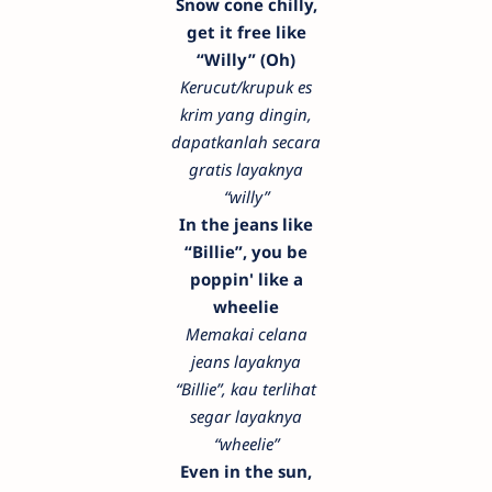
Snow cone chilly,
get it free like
“Willy” (Oh)
Kerucut/krupuk es
krim yang dingin,
dapatkanlah secara
gratis layaknya
“willy”
In the jeans like
“Billie”, you be
poppin' like a
wheelie
Memakai celana
jeans layaknya
“Billie”, kau terlihat
segar layaknya
“wheelie”
Even in the sun,