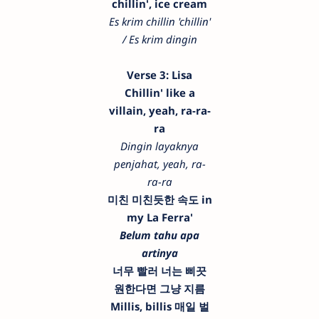
chillin', ice cream
Es krim chillin 'chillin'
/ Es krim dingin
Verse 3: Lisa
Chillin' like a
villain, yeah, ra-ra-
ra
Dingin layaknya
penjahat, yeah, ra-
ra-ra
미친 미친듯한 속도 in
my La Ferra'
Belum tahu apa
artinya
너무 빨러 너는 삐끗
원한다면 그냥 지름
Millis, billis 매일 벌