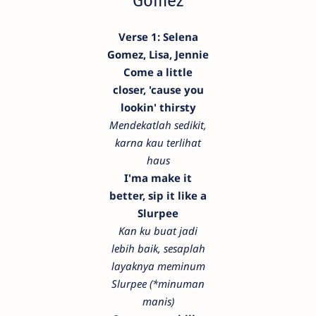
Gomez
Verse 1: Selena
Gomez, Lisa, Jennie
Come a little
closer, 'cause you
lookin' thirsty
Mendekatlah sedikit,
karna kau terlihat
haus
I'ma make it
better, sip it like a
Slurpee
Kan ku buat jadi
lebih baik, sesaplah
layaknya meminum
Slurpee (*minuman
manis)