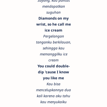
Sayang, kau pantas
mendapatkan
suguhan
Diamonds on my
wrist, so he call me
ice cream
Pergelangan
tanganku berkilauan,
sehingga kau
memanggilku ice
cream
You could double-
dip 'cause I know
you like me
Kau bisa
mencelupkannya dua
kali karena aku tahu
kau menyukaiku