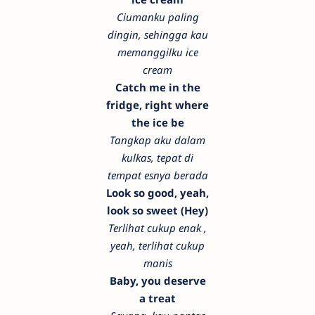
Ciumanku paling
dingin, sehingga kau
memanggilku ice
cream
Catch me in the
fridge, right where
the ice be
Tangkap aku dalam
kulkas, tepat di
tempat esnya berada
Look so good, yeah,
look so sweet (Hey)
Terlihat cukup enak ,
yeah, terlihat cukup
manis
Baby, you deserve
a treat