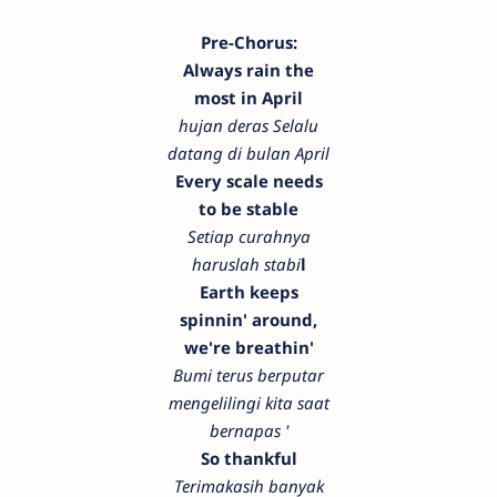
Pre-Chorus:
Always rain the
most in April
hujan deras Selalu
datang di bulan April
Every scale needs
to be stable
Setiap curahnya
haruslah stabi
l
Earth keeps
spinnin' around,
we're breathin'
Bumi terus berputar
mengelilingi kita saat
bernapas '
So thankful
Terimakasih banyak