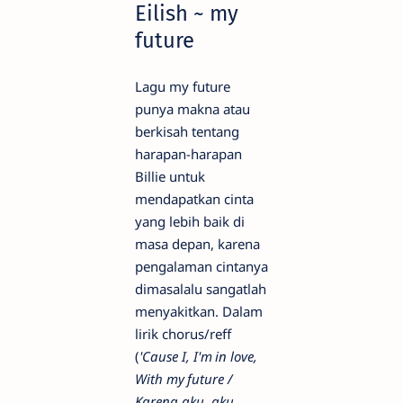
Eilish ~ my
future
Lagu my future
punya makna atau
berkisah tentang
harapan-harapan
Billie untuk
mendapatkan cinta
yang lebih baik di
masa depan, karena
pengalaman cintanya
dimasalalu sangatlah
menyakitkan. Dalam
lirik chorus/reff
(
'Cause I, I'm in love,
With my future /
Karena aku, aku