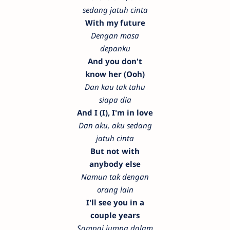
sedang jatuh cinta
With my future
Dengan masa
depanku
And you don't
know her (Ooh)
Dan kau tak tahu
siapa dia
And I (I), I'm in love
Dan aku, aku sedang
jatuh cinta
But not with
anybody else
Namun tak dengan
orang lain
I'll see you in a
couple years
Sampai jumpa dalam