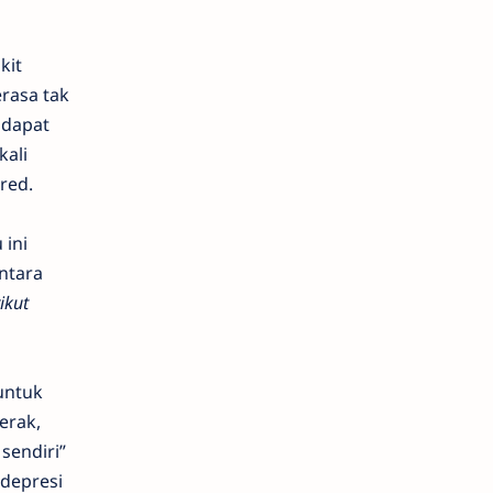
kit
rasa tak
 dapat
ali
red.
 ini
ntara
ikut
untuk
erak,
sendiri”
 depresi