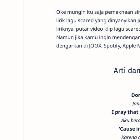
Oke mungin itu saja pemaknaan sing
lirik lagu scared yang dinyanyikan
liriknya, putar video klip lagu sc
Namun jika kamu ingin mendengarka
dengarkan di JOOX, Spotify, Apple M
Arti da
Don
Jan
I pray that
Aku berd
'Cause i
Karena 