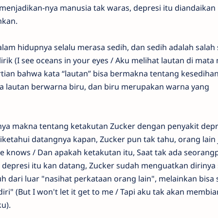
menjadikan-nya manusia tak waras, depresi itu diandaikan
mkan.
lam hidupnya selalu merasa sedih, dan sedih adalah salah 
 lirik (I see oceans in your eyes / Aku melihat lautan di mata
ian bahwa kata “lautan” bisa bermakna tentang kesediha
rna lautan berwarna biru, dan biru merupakan warna yang
ya makna tentang ketakutan Zucker dengan penyakit depr
ketahui datangnya kapan, Zucker pun tak tahu, orang lain 
ne knows / Dan apakah ketakutan itu, Saat tak ada seoran
depresi itu kan datang, Zucker sudah menguatkan dirinya s
 dari luar "nasihat perkataan orang lain", melainkan bis
ri" (But I won't let it get to me / Tapi aku tak akan membi
u).