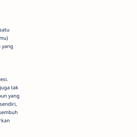
satu
 mu)
n yang
esi.
juga tak
gpun yang
endiri,
a sembuh
arkan