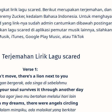
kat lirik lagu scared. Berikut merupakan terjemahan, dan a
 Jeremy Zucker, kedalam Bahasa Indonesia. Untuk menghaya
ared yang link-nya sudah admin cantumkan dibawah postingan
n lagu scared di aplikasi pemutar musik lainnya, silahkan
usik, iTunes, Google Play Music, atau TikTok
n Terjemahan Lirik Lagu scared
Verse 1:
't move, there's a lion next to you
gan bergerak, ada singa di sebelahmu
 your soul survives it through another day
oa agar jiwa mu bertahan melalui hari lain
n my dreams, there were angels circling
dalam mimpiku, ada malaikat yang berkitar