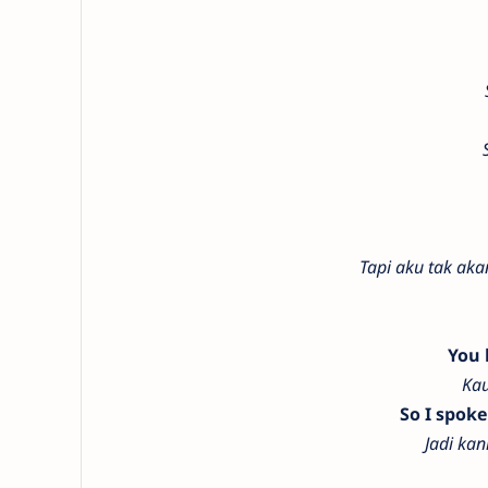
Tapi aku tak ak
You 
Kau
So I spoke
Jadi ka