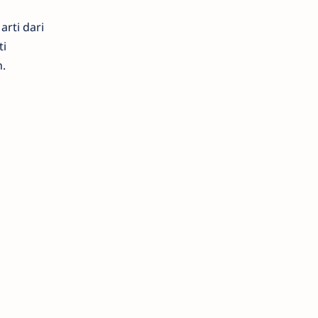
rti dari
ti
.