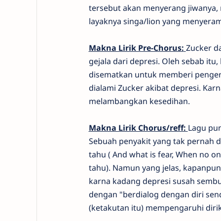
tersebut akan menyerang jiwanya, 
layaknya singa/lion yang menyera
Makna Lirik Pre-Chorus:
Zucker da
gejala dari depresi. Oleh sebab itu,
disematkan untuk memberi pengert
dialami Zucker akibat depresi. Ka
melambangkan kesedihan.
Makna Lirik Chorus/reff:
Lagu pun
Sebuah penyakit yang tak pernah di
tahu ( And what is fear, When no o
tahu). Namun yang jelas, kapanpun 
karna kadang depresi susah sembuh
dengan "berdialog dengan diri sendi
(ketakutan itu) mempengaruhi dirik