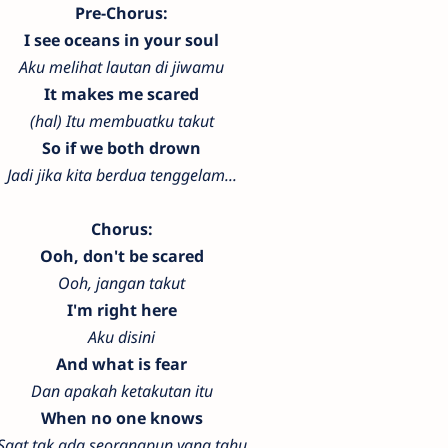
Pre-Chorus:
I see oceans in your soul
Aku melihat lautan di jiwamu
It makes me scared
(hal) Itu membuatku takut
So if we both drown
Jadi jika kita berdua tenggelam...
Chorus:
Ooh, don't be scared
Ooh, jangan takut
I'm right here
Aku disini
And what is fear
Dan apakah ketakutan itu
When no one knows
Saat tak ada seorangpun yang tahu