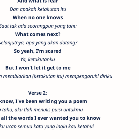
And what is fear
Dan apakah ketakutan itu
When no one knows
Saat tak ada seorangpun yang tahu
What comes next?
Selanjutnya, apa yang akan datang?
So yeah, I'm scared
Ya, ketakutanku
But I won't let it get to me
an membiarkan (ketakutan itu) mempengaruhi diriku
Verse 2:
know, I've been writing you a poem
 tahu, aku tlah menulis puisi untukmu
 all the words I ever wanted you to know
nku ucap semua kata yang ingin kau ketahui