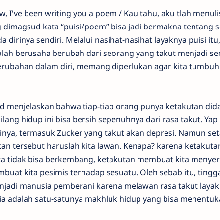
w, I've been writing you a poem / Kau tahu, aku tlah menulis
dimagsud kata “puisi/poem” bisa jadi bermakna tentang 
 dirinya sendiri. Melalui nasihat-nasihat layaknya puisi itu
olah berusaha berubah dari seorang yang takut menjadi s
erubahan dalam diri, memang diperlukan agar kita tumbuh
red menjelaskan bahwa tiap-tiap orang punya ketakutan did
ng hidup ini bisa bersih sepenuhnya dari rasa takut. Yap 
rinya, termasuk Zucker yang takut akan depresi. Namun set
tan tersebut haruslah kita lawan. Kenapa? karena ketakuta
a tidak bisa berkembang, ketakutan membuat kita menye
at kita pesimis terhadap sesuatu. Oleh sebab itu, tinggal
njadi manusia pemberani karena melawan rasa takut laya
sia adalah satu-satunya makhluk hidup yang bisa menentuk