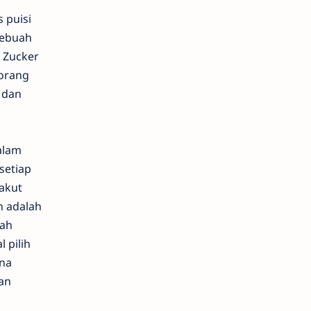
 puisi
sebuah
, Zucker
eorang
 dan
alam
setiap
akut
n adalah
rah
 pilih
kna
an