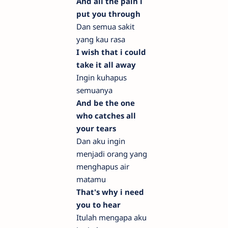
And all the pain i
put you through
Dan semua sakit
yang kau rasa
I wish that i could
take it all away
Ingin kuhapus
semuanya
And be the one
who catches all
your tears
Dan aku ingin
menjadi orang yang
menghapus air
matamu
That's why i need
you to hear
Itulah mengapa aku