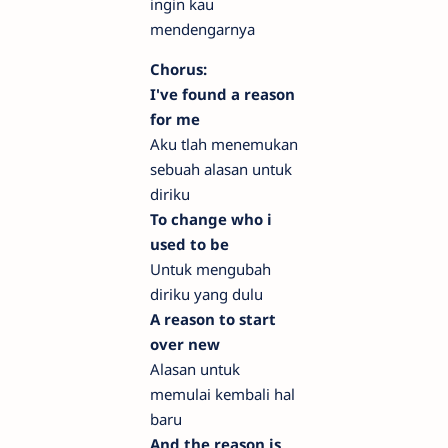
ingin kau
mendengarnya
Chorus:
I've found a reason
for me
Aku tlah menemukan
sebuah alasan untuk
diriku
To change who i
used to be
Untuk mengubah
diriku yang dulu
A reason to start
over new
Alasan untuk
memulai kembali hal
baru
And the reason is