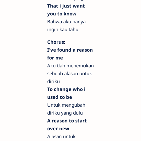
That i just want
you to know
Bahwa aku hanya
ingin kau tahu
Chorus:
I've found a reason
for me
Aku tlah menemukan
sebuah alasan untuk
diriku
To change who i
used to be
Untuk mengubah
diriku yang dulu
A reason to start
over new
Alasan untuk