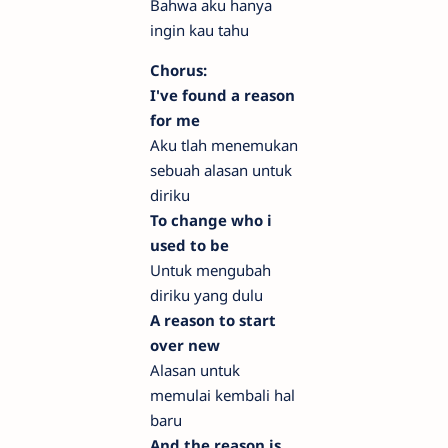
Bahwa aku hanya
ingin kau tahu
Chorus:
I've found a reason
for me
Aku tlah menemukan
sebuah alasan untuk
diriku
To change who i
used to be
Untuk mengubah
diriku yang dulu
A reason to start
over new
Alasan untuk
memulai kembali hal
baru
And the reason is