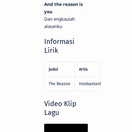
And the reason is
you
Dan engkaulah
alasanku
Informasi
Lirik
Judul
Artis
Penulis
The Reason
Hoobastank
Dan Estrin,
Video Klip
Lagu