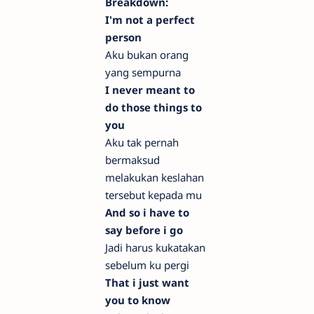
Breakdown:
I'm not a perfect
person
Aku bukan orang
yang sempurna
I never meant to
do those things to
you
Aku tak pernah
bermaksud
melakukan keslahan
tersebut kepada mu
And so i have to
say before i go
Jadi harus kukatakan
sebelum ku pergi
That i just want
you to know