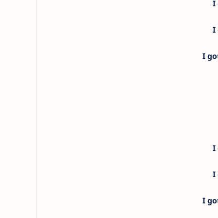
I
I
I go
I
I
I go