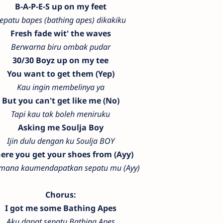
B-A-P-E-S up on my feet
epatu bapes (bathing apes) dikakiku
Fresh fade wit' the waves
Berwarna biru ombak pudar
30/30 Boyz up on my tee
You want to get them (Yep)
Kau ingin membelinya ya
But you can't get like me (No)
Tapi kau tak boleh meniruku
Asking me Soulja Boy
Ijin dulu dengan ku Soulja BOY
ere you get your shoes from (Ayy)
 mana kaumendapatkan sepatu mu (Ayy)
Chorus:
I got me some Bathing Apes
Aku dapat sepatu Bathing Apes