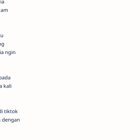
ia
ncam
tu
ng
ia ngin
 pada
 kali
i tiktok
h dengan