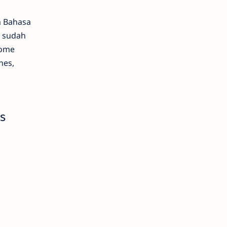
m Bahasa
a sudah
Some
nes,
s