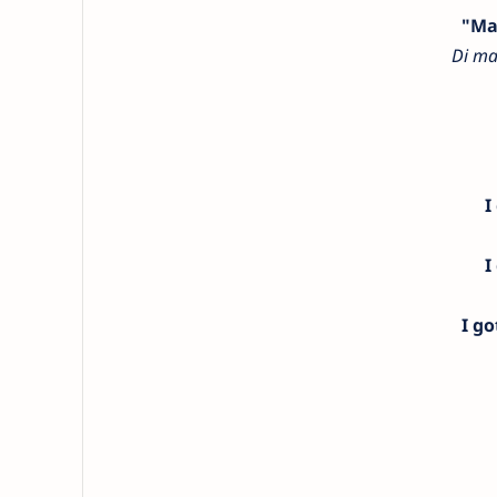
"Ma
Di ma
I
I
I go