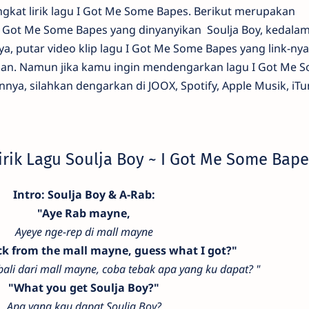
gkat lirik lagu I Got Me Some Bapes. Berikut merupakan
gu I Got Me Some Bapes yang dinyanyikan Soulja Boy, kedala
ya, putar video klip lagu I Got Me Some Bapes yang link-ny
an. Namun jika kamu ingin mendengarkan lagu I Got Me 
nnya, silahkan dengarkan di JOOX, Spotify, Apple Musik, iTu
irik Lagu Soulja Boy ~ I Got Me Some Bape
Intro: Soulja Boy & A-Rab:
"Aye Rab mayne,
Ayeye nge-rep di mall mayne
ack from the mall mayne, guess what I got?"
ali dari mall mayne, coba tebak apa yang ku dapat? "
"What you get Soulja Boy?"
Apa yang kau dapat Soulja Boy?