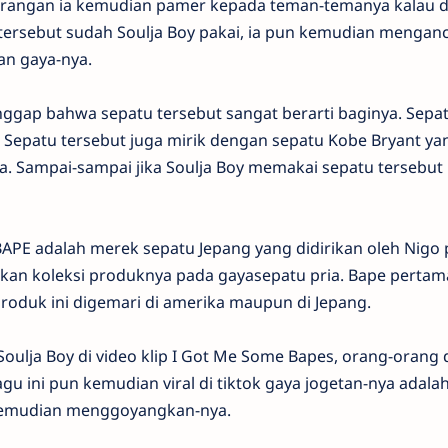
irangan ia kemudian pamer kepada teman-temanya kalau d
 tersebut sudah Soulja Boy pakai, ia pun kemudian menga
n gaya-nya.
anggap bahwa sepatu tersebut sangat berarti baginya. Sepa
Sepatu tersebut juga mirik dengan sepatu Kobe Bryant ya
. Sampai-sampai jika Soulja Boy memakai sepatu tersebut 
 BAPE adalah merek sepatu Jepang yang didirikan oleh Nigo
an koleksi produknya pada gayasepatu pria. Bape pertama
Produk ini digemari di amerika maupun di Jepang.
 Soulja Boy di video klip I Got Me Some Bapes, orang-orang d
u ini pun kemudian viral di tiktok gaya jogetan-nya adala
kemudian menggoyangkan-nya.