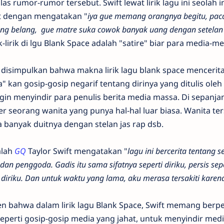
 rumor-rumor tersebut. Swift lewat lirik lagu ini seolah i
ut dengan mengatakan "
iya gue memang orangnya begitu, pac
ung belang, gue matre suka cowok banyak uang dengan setelan 
k-lirik di lgu Blank Space adalah "satire" biar para media-m
t disimpulkan bahwa makna lirik lagu blank space mencerit
" kan gosip-gosip negarif tentang dirinya yang ditulis ole
ngin menyindir para penulis berita media massa. Di sepanja
 seorang wanita yang punya hal-hal luar biasa. Wanita te
banyak duitnya dengan stelan jas rap dsb.
alah
GQ
Taylor Swift mengatakan "
lagu ini bercerita tentang 
 dan penggoda. Gadis itu sama sifatnya seperti diriku, persis sepe
 diriku. Dan untuk waktu yang lama, aku merasa tersakiti karen
n bahwa dalam lirik lagu Blank Space, Swift memang berp
eperti gosip-gosip media yang jahat, untuk menyindir med