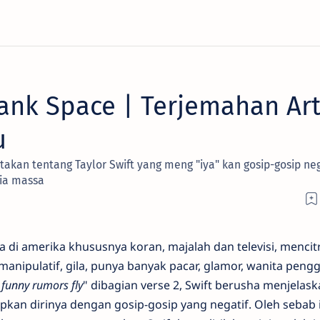
lank Space | Terjemahan Art
u
takan tentang Taylor Swift yang meng "iya" kan gosip-gosip neg
dia massa
 di amerika khususnya koran, majalah dan televisi, mencit
manipulatif, gila, punya banyak pacar, glamor, wanita peng
t funny rumors fly
" dibagian verse 2, Swift berusha menjelas
kan dirinya dengan gosip-gosip yang negatif. Oleh sebab i