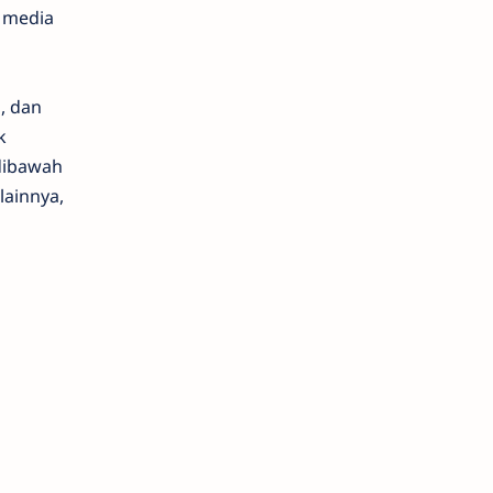
, media
, dan
k
 dibawah
lainnya,