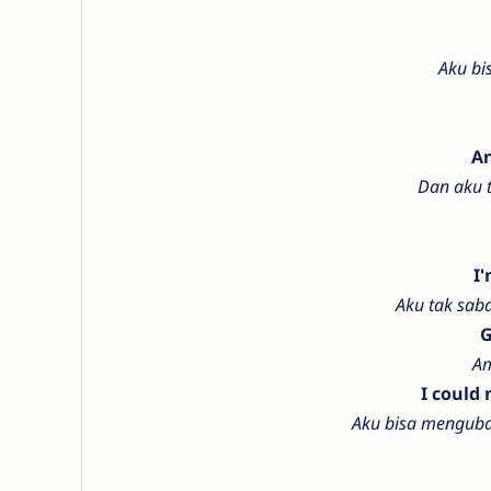
Aku b
An
Dan aku 
I'
Aku tak sab
G
Am
I could
Aku bisa menguba