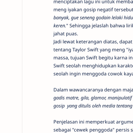
menciptakan lagu ini untuk membalas
meng iyakan gosip negatif terseb
banyak, gue seneng godain lelaki hid
keren.
" Sehingga jelaslah bahwa liri
jahat puas.
Jadi lewat keterangan diatas, dapa
tentang Taylor Swift yang meng "iya
massa, tujuan Swift begitu karna i
Swift seolah menghidupkan karakter
seolah ingin menggoda cowok kaya 
Dalam wawancaranya dengan maj
gadis matre, gila, glamor, manipulatif
gosip yang ditulis oleh media tentang
Penjelasan ini memperkuat argume
sebagai "cewek penggoda" persis s