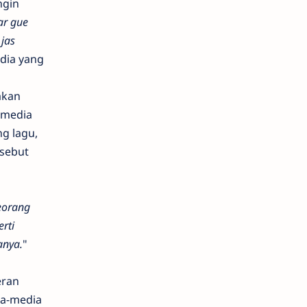
ngin
ar gue
jas
edia yang
akan
h media
ng lagu,
rsebut
seorang
rti
anya.
"
eran
ia-media