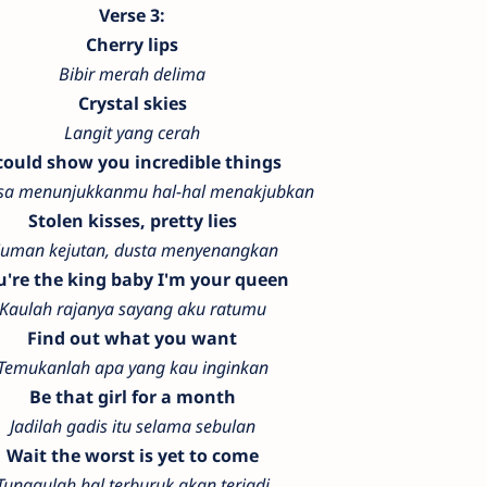
Verse 3:
Cherry lips
Bibir merah delima
Crystal skies
Langit yang cerah
 could show you incredible things
isa menunjukkanmu hal-hal menakjubkan
Stolen kisses, pretty lies
iuman kejutan, dusta menyenangkan
u're the king baby I'm your queen
Kaulah rajanya sayang aku ratumu
Find out what you want
Temukanlah apa yang kau inginkan
Be that girl for a month
Jadilah gadis itu selama sebulan
Wait the worst is yet to come
Tunggulah hal terburuk akan terjadi