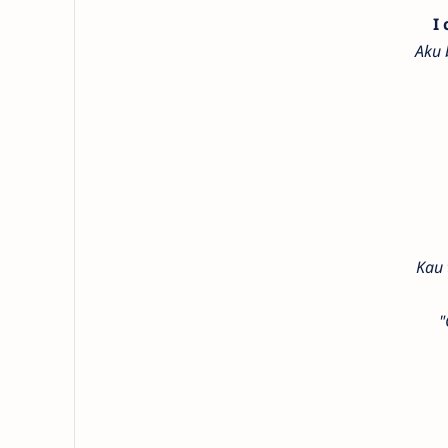
I
Aku 
Kau 
"