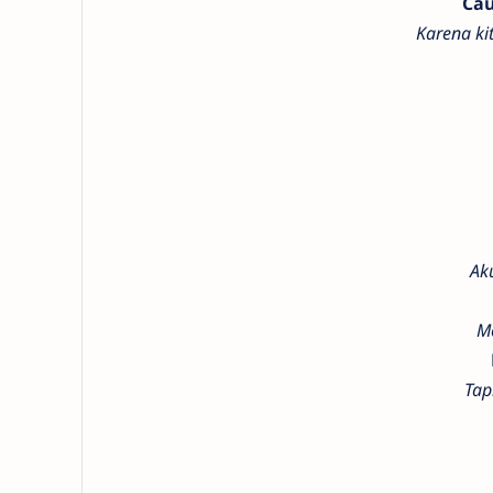
Cau
Karena ki
Ak
M
Tap