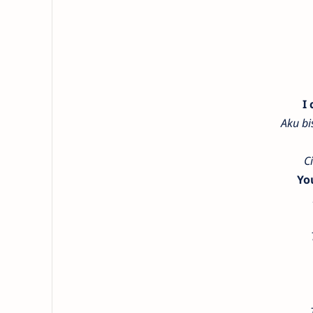
I
Aku b
C
Yo