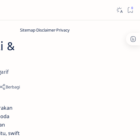
Sitemap
Disclaimer
Privacy
i &
arif
rakan
goda
kan
tu, swift