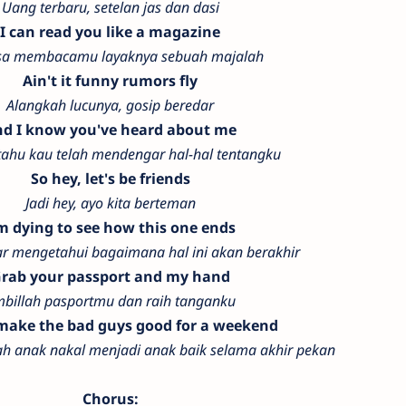
Uang terbaru, setelan jas dan dasi
I can read you like a magazine
isa membacamu layaknya sebuah majalah
Ain't it funny rumors fly
Alangkah lucunya, gosip beredar
d I know you've heard about me
tahu kau telah mendengar hal-hal tentangku
So hey, let's be friends
Jadi hey, ayo kita berteman
m dying to see how this one ends
ar mengetahui bagaimana hal ini akan berakhir
rab your passport and my hand
billah pasportmu dan raih tanganku
 make the bad guys good for a weekend
h anak nakal menjadi anak baik selama akhir pekan
Chorus: