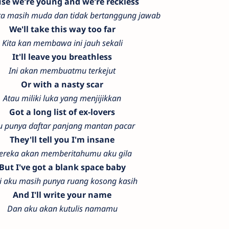
se we're young and we're reckless
ta masih muda dan tidak bertanggung jawab
We'll take this way too far
Kita kan membawa ini jauh sekali
It'll leave you breathless
Ini akan membuatmu terkejut
Or with a nasty scar
Atau miliki luka yang menjijikkan
Got a long list of ex-lovers
u punya daftar panjang mantan pacar
They'll tell you I'm insane
ereka akan memberitahumu aku gila
But I've got a blank space baby
i aku masih punya ruang kosong kasih
And I'll write your name
Dan aku akan kutulis namamu