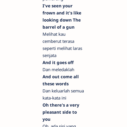
I've seen your
frown and it's like
looking down The
barrel of a gun
Melihat kau
cemberut terasa
seperti melihat laras
senjata
And it goes off
Dan meledaklah
And out come all
these words
Dan keluarlah semua
kata-kata ini
Oh there's a very
pleasant side to
you
Oh, ada sisi yang