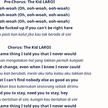
Pre-Chorus: The Kid LAROI
ooh-woah (Oh, ooh-woah, ooh-woah)
ooh-woah (Oh, ooh-woah, ooh-woah)
ooh-woah (Oh, ooh-woah, ooh-woah)
l be fucked up if you can't be right here
 pasti kan kalut jika kau tak berada di sini
Chorus: The Kid LAROI
same thing I told you that I never would
usan mengatakan hal yang takkan pernah kutepati
I'd change, even when I knew I never could
u kan berubah, meski aku tahu kalau aku takkan bisa
t I can't find nobody else as good as you
akkan bisa kutemukan seseorang sebaik dirimu
ed you to stay, need you to stay, hey
 bertahan di sini, kuingin kau bertahan di sini
same thing I told you that I never would