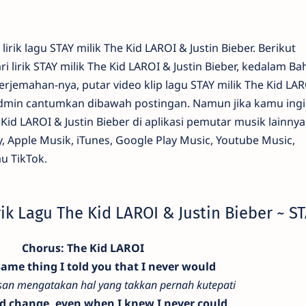
rik lagu STAY milik The Kid LAROI & Justin Bieber. Berikut
 lirik STAY milik The Kid LAROI & Justin Bieber, kedalam Ba
erjemahan-nya, putar video klip lagu STAY milik The Kid LA
 admin cantumkan dibawah postingan. Namun jika kamu ing
id LAROI & Justin Bieber di aplikasi pemutar musik lainnya
y, Apple Musik, iTunes, Google Play Music, Youtube Music,
u TikTok.
ik Lagu The Kid LAROI & Justin Bieber ~ S
Chorus: The Kid LAROI
same thing I told you that I never would
usan mengatakan hal yang takkan pernah kutepati
I'd change, even when I knew I never could