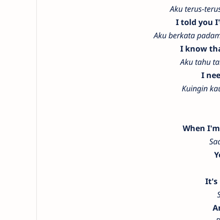
Aku terus-ter
I told you 
Aku berkata padam
I know tha
Aku tahu t
I ne
Kuingin kau
When I'm 
Sa
Y
It's
A