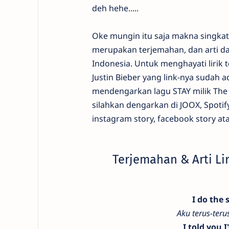
deh hehe.....
Oke mungin itu saja makna singkat li
merupakan terjemahan, dan arti dari
Indonesia. Untuk menghayati lirik t
Justin Bieber yang link-nya sudah
mendengarkan lagu STAY milik The K
silahkan dengarkan di JOOX, Spotif
instagram story, facebook story ata
Terjemahan & Arti Lir
I do the 
Aku terus-ter
I told you 