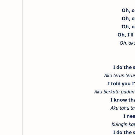
Oh, 
Oh, 
Oh, 
Oh, I'l
Oh, aku
I do the 
Aku terus-ter
I told you 
Aku berkata padam
I know tha
Aku tahu t
I ne
Kuingin kau
I do the 