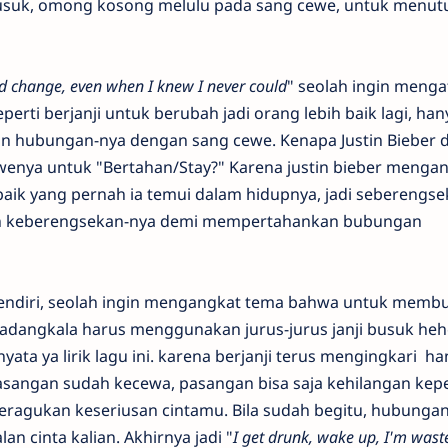
busuk, omong kosong melulu pada sang cewe, untuk menut
I'd change, even when I knew I never could
" seolah ingin meng
ti berjanji untuk berubah jadi orang lebih baik lagi, han
 hubungan-nya dengan sang cewe. Kenapa Justin Bieber 
wenya untuk "Bertahan/Stay?" Karena justin bieber menga
aik yang pernah ia temui dalam hidupnya, jadi seberengse
pin keberengsekan-nya demi mempertahankan bubungan
i sendiri, seolah ingin mengangkat tema bahwa untuk memb
adangkala harus menggunakan jurus-jurus janji busuk hehe
ata ya lirik lagu ini. karena berjanji terus mengingkari h
sangan sudah kecewa, pasangan bisa saja kehilangan kep
eragukan keseriusan cintamu. Bila sudah begitu, hubungan
lan cinta kalian. Akhirnya jadi "
I get drunk, wake up, I'm waste