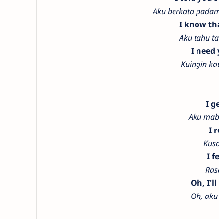
Aku berkata padam
I know tha
Aku tahu t
I need 
Kuingin kau
I g
Aku mab
I 
Kusa
I f
Ras
Oh, I'l
Oh, aku 