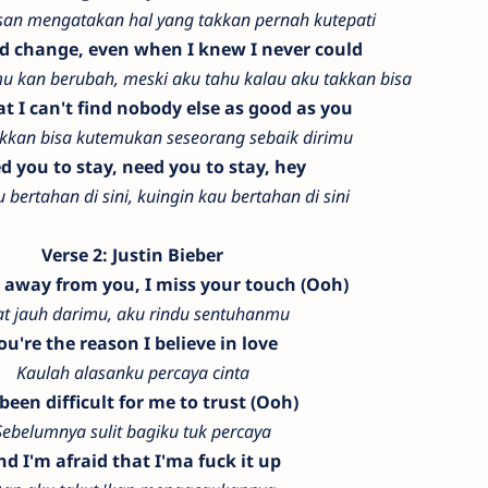
usan mengatakan hal yang takkan pernah kutepati
I'd change, even when I knew I never could
u kan berubah, meski aku tahu kalau aku takkan bisa
t I can't find nobody else as good as you
akkan bisa kutemukan seseorang sebaik dirimu
ed you to stay, need you to stay, hey
 bertahan di sini, kuingin kau bertahan di sini
Verse 2: Justin Bieber
away from you, I miss your touch (Ooh)
at jauh darimu, aku rindu sentuhanmu
ou're the reason I believe in love
Kaulah alasanku percaya cinta
 been difficult for me to trust (Ooh)
Sebelumnya sulit bagiku tuk percaya
nd I'm afraid that I'ma fuck it up