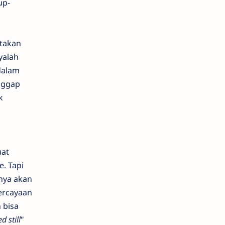
up-
atakan
yalah
dalam
nggap
k
uat
. Tapi
anya akan
ercayaan
 bisa
d still
"