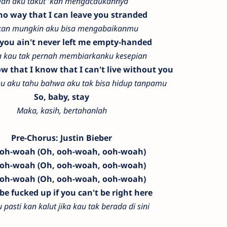
an aku takut 'kan mengacaukannya
 no way that I can leave you stranded
kan mungkin aku bisa mengabaikanmu
 you ain't never left me empty-handed
a kau tak pernah membiarkanku kesepian
 that I know that I can't live without you
u aku tahu bahwa aku tak bisa hidup tanpamu
So, baby, stay
Maka, kasih, bertahanlah
Pre-Chorus: Justin Bieber
ooh-woah (Oh, ooh-woah, ooh-woah)
ooh-woah (Oh, ooh-woah, ooh-woah)
ooh-woah (Oh, ooh-woah, ooh-woah)
l be fucked up if you can't be right here
 pasti kan kalut jika kau tak berada di sini