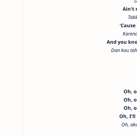
D
Ain't
Tak
'Cause
Karen
And you know
Dan kau tah
Oh, 
Oh, 
Oh, 
Oh, I'l
Oh, aku