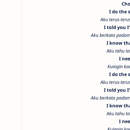
Cho
I do the 
Aku terus-ter
I told you 
Aku berkata padam
I know tha
Aku tahu t
I ne
Kuingin kau
I do the 
Aku terus-ter
I told you 
Aku berkata padam
I know tha
Aku tahu t
I ne
Kuingin kau