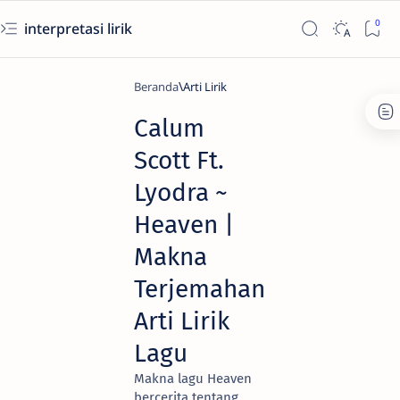
interpretasi lirik
Beranda
Arti Lirik
Calum
Scott Ft.
Lyodra ~
Heaven |
Makna
Terjemahan
Arti Lirik
Lagu
Makna lagu Heaven
bercerita tentang