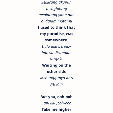
Sekarang akupun
menghitung
gemintang yang ada
di dalam matamu
I used to think that
my paradise, was
somewhere
Dulu aku berpikir
bahwa disanalah
surgaku
Waiting on the
other side
Menunggunya dari
sisi lain
But you, ooh-ooh
Tapi kau,ooh-ooh
Take me higher