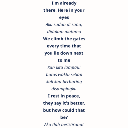
I'm already
there,
Here in your
eyes
Aku sudah di sana,
didalam matamu
We climb the gates
every time that
you lie down next
to me
Kan kita lampaui
batas waktu setiap
kali kau berbaring
disampingku
I rest in peace,
they say it's better,
but how could that
be?
Aku tlah beristirahat