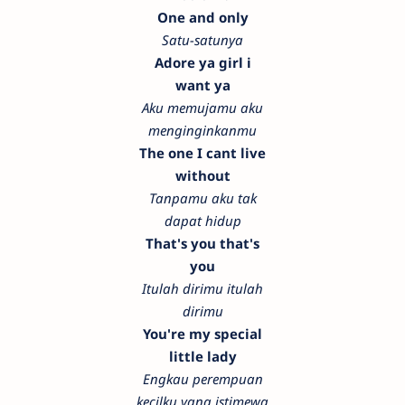
One and only
Satu-satunya
Adore ya girl i
want ya
Aku memujamu aku
menginginkanmu
The one I cant live
without
Tanpamu aku tak
dapat hidup
That's you that's
you
Itulah dirimu itulah
dirimu
You're my special
little lady
Engkau perempuan
kecilku yang istimewa