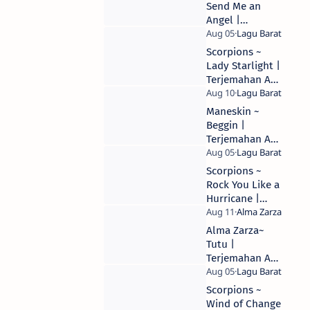
Send Me an
Angel |
Terjemahan Arti
& Makna Lirik
Scorpions ~
Lagu
Lady Starlight |
Terjemahan Arti
& Makna Lirik
Lagu
Maneskin ~
Beggin |
Terjemahan Arti
& Makna Lirik
Lagu
Scorpions ~
Rock You Like a
Hurricane |
Terjemahan Arti
& Makna Lirik
Alma Zarza~
Lagu
Tutu |
Terjemahan Arti
& Makna Lirik
Lagu
Scorpions ~
Wind of Change