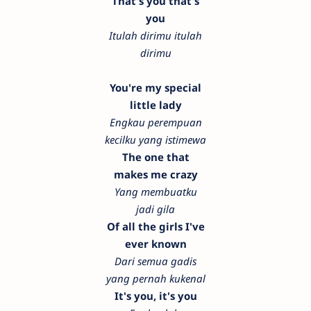
That's you that's
you
Itulah dirimu itulah
dirimu
You're my special
little lady
Engkau perempuan
kecilku yang istimewa
The one that
makes me crazy
Yang membuatku
jadi gila
Of all the girls I've
ever known
Dari semua gadis
yang pernah kukenal
It's you, it's you