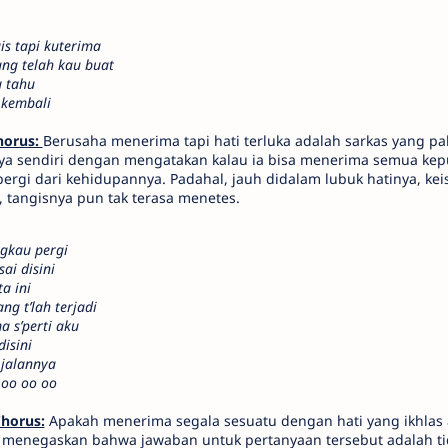
s tapi kuterima
ng telah kau buat
u tahu
 kembali
horus:
Berusaha menerima tapi hati terluka adalah sarkas yang pal
a sendiri dengan mengatakan kalau ia bisa menerima semua kep
ergi dari kehidupannya. Padahal, jauh didalam lubuk hatinya, ke
a, tangisnya pun tak terasa menetes.
ngkau pergi
ai disini
a ini
g t’lah terjadi
 s’perti aku
disini
 jalannya
 oo oo oo
Chorus:
Apakah menerima segala sesuatu dengan hati yang ikhlas
ya menegaskan bahwa jawaban untuk pertanyaan tersebut adalah ti