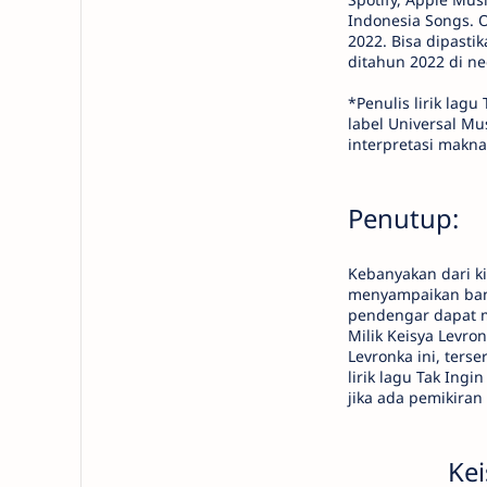
Indonesia Songs. Of
2022. Bisa dipasti
ditahun 2022 di n
*Penulis lirik lagu
label Universal Mu
interpretasi makna 
Penutup:
Kebanyakan dari kit
menyampaikan bany
pendengar dapat me
Milik Keisya Levron
Levronka ini, ters
lirik lagu Tak Ingi
jika ada pemikiran 
Kei