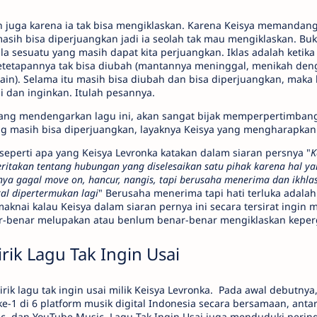
 juga karena ia tak bisa mengiklaskan. Karena Keisya memandang 
asih bisa diperjuangkan jadi ia seolah tak mau mengiklaskan. Buk
a sesuatu yang masih dapat kita perjuangkan. Iklas adalah ketika 
ketetapannya tak bisa diubah (mantannya meninggal, menikah den
 lain). Selama itu masih bisa diubah dan bisa diperjuangkan, mak
ni dan inginkan. Itulah pesannya.
yang mendengarkan lagu ini, akan sangat bijak memperpertimban
g masih bisa diperjuangkan, layaknya Keisya yang mengharapkan k
seperti apa yang Keisya Levronka katakan dalam siaran persnya "
K
ceritakan tentang hubungan yang diselesaikan satu pihak karena hal ya
nya gagal move on, hancur, nangis, tapi berusaha menerima dan ikhla
kal dipertermukan lagi
" Berusaha menerima tapi hati terluka adalah 
maknai kalau Keisya dalam siaran pernya ini secara tersirat ingin
r-benar melupakan atau benlum benar-benar mengiklaskan keper
irik Lagu Tak Ingin Usai
irik lagu tak ingin usai milik Keisya Levronka. Pada awal debutnya,
e-1 di 6 platform musik digital Indonesia secara bersamaan, antar
ic, dan YouTube Music. Lagu Tak Ingin Usai juga menduduki pering