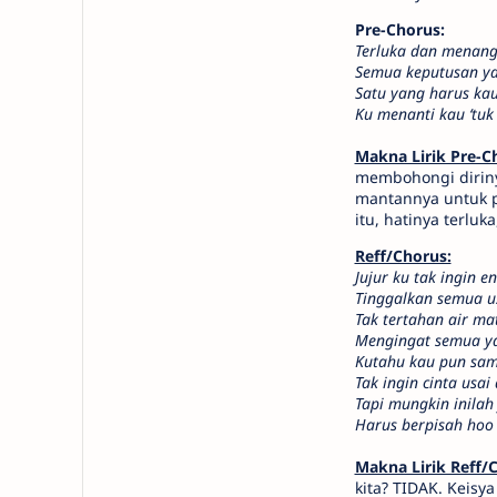
Pre-Chorus:
Terluka dan menangi
Semua keputusan ya
Satu yang harus ka
Ku menanti kau ‘tuk
Makna Lirik Pre-C
membohongi diriny
mantannya untuk p
itu, hatinya terluk
Reff/Chorus:
Jujur ku tak ingin e
Tinggalkan semua us
Tak tertahan air mat
Mengingat semua yan
Kutahu kau pun sama
Tak ingin cinta usai 
Tapi mungkin inilah
Harus berpisah hoo
Makna Lirik Reff/
kita? TIDAK. Keis