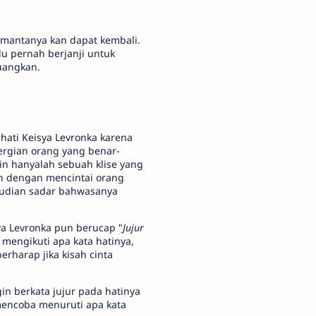
p mantanya kan dapat kembali.
u pernah berjanji untuk
uangkan.
hati Keisya Levronka karena
ergian orang yang benar-
kin hanyalah sebuah klise yang
an dengan mencintai orang
mudian sadar bahwasanya
ya Levronka pun berucap "
Jujur
 mengikuti apa kata hatinya,
rharap jika kisah cinta
in berkata jujur pada hatinya
mencoba menuruti apa kata