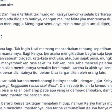
lkan aku
:
Dan meski terlihat tak mungkin, Keisya Levronka selalu berhara
ng ada didalam hatinya, dengan melihat fakta jika mantannya dul
kan menunggu. Mengingat semuanya masih mungkin untuk diperj
:
kna lagu Tak Ingin Usai memang menceritakan tentang kepedihan 
n mantannya. Bagi Keisya, berusaha mengiklaskan begitu saja kep
lah sebuah tragedi. kata-kata motivasi, ataupun sajak puisi, mung
a menyembuhkan rasa sakit itu. Bahkan, berusaha mencari pelari
ah akan membuatnya semakin bersimpuh, karena ia akhirnya ke
benar dicintainya itu, belum bisa tergantikan oleh orang lain.
usan sakit karena membohongi hatinya sendiri, dengan jujur Keis
pergi, Tinggalkan semua usai disini
". Oleh sebab itulah Ia kemudian
bisa ia kejar, berharap pada apa yang ia damba-dambakan, dan be
 sang mantan tak pernah usai.
 berarti Keisya tak tegar menjalani hidup, namun Keisya hanya ing
masih mencintai mantannya, dan tanpa kemunafikan Keisya hanya 