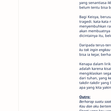
yang senantiasa ik
belum tentu bisa be
Bagi Keisya, berus
tragedi. kata-kata
menyembuhkan rasa
akan membuatnya s
dicintainya itu, be
Daripada terus-ter
ku tak ingin engkau 
bisa ia kejar, be
Kenapa dalam lirik
adalah karena kis
mengiklaskan segal
dari tuhan, yang 
takdir-takdir yang
apa yang kita yaki
Outro:
Berharap suatu saat
Kau dan aku bertem
S’perti yang kau uc