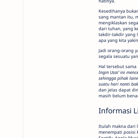
hatinya.
Kesedihanya bukan
sang mantan itu, m
mengiklaskan segal
dari tuhan, yang 
takdir-takdir yang
apa yang kita yaki
Jadi orang-orang 
segala sesuatu yan
Hal tersebut sama 
Ingin Usai’ ini men
sehingga pihak lain
suatu hari nanti ba
dan jelas dapat di
masih belum bena
Informasi L
Itulah makna dari l
menempati posisi k
Spotify, Apple Mus