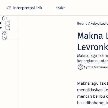
interpretasi lirik
Beranda
Keisya Levr
Makna L
Levron
Makna lagu Tak In
kepergian mantann
Makna lagu Tak I
mengiklaskan kep
mencari beribu 
bisa dibohongi, 