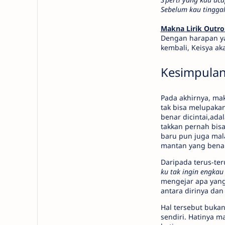
Sebelum kau tingga
Makna Lirik Outro
Dengan harapan ya
kembali, Keisya a
Kesimpulan
Pada akhirnya, ma
tak bisa melupaka
benar dicintai,ada
takkan pernah bis
baru pun juga mal
mantan yang benar-
Daripada terus-ter
ku tak ingin engkau 
mengejar apa yang 
antara dirinya dan
Hal tersebut bukan
sendiri. Hatinya 