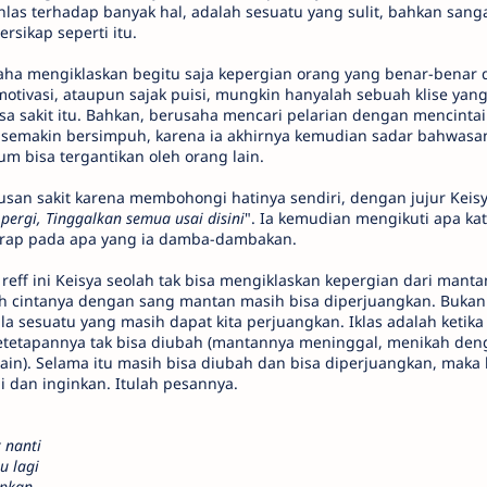
hlas terhadap banyak hal, adalah sesuatu yang sulit, bahkan sang
rsikap seperti itu.
aha mengiklaskan begitu saja kepergian orang yang benar-benar d
 motivasi, ataupun sajak puisi, mungkin hanyalah sebuah klise yan
 sakit itu. Bahkan, berusaha mencari pelarian dengan mencintai
emakin bersimpuh, karena ia akhirnya kemudian sadar bahwasa
lum bisa tergantikan oleh orang lain.
usan sakit karena membohongi hatinya sendiri, dengan jujur Keis
pergi, Tinggalkan semua usai disini
". Ia kemudian mengikuti apa ka
rharap pada apa yang ia damba-dambakan.
 reff ini Keisya seolah tak bisa mengiklaskan kepergian dari man
ah cintanya dengan sang mantan masih bisa diperjuangkan. Bukan 
a sesuatu yang masih dapat kita perjuangkan. Iklas adalah ketika 
ketetapannya tak bisa diubah (mantannya meninggal, menikah den
 lain). Selama itu masih bisa diubah dan bisa diperjuangkan, mak
ni dan inginkan. Itulah pesannya.
 nanti
u lagi
apkan