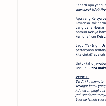
Seperti apa yang i
suaranya? HAHAHAA s
Apa yang Keisya Le
Levronka, tak pern
yang benar-benar d
namun Keisya hanya
kemunafikan Keisya
Lagu "Tak Ingin U
pertanyaan tentan
kita cintai? apaka
Untuk tahu jawaban 
Usai ini.
Baca makna
Verse 1:
Berdiri ku memutar
Teringat kamu yang
Ada disampingku set
Jadi sandaran tern
Saat ku lemah saat 