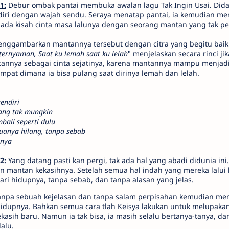
1:
Debur ombak pantai membuka awalan lagu Tak Ingin Usai. Didal
diri dengan wajah sendu. Seraya menatap pantai, ia kemudian m
ada kisah cinta masa lalunya dengan seorang mantan yang tak pe
nggambarkan mantannya tersebut dengan citra yang begitu baik. 
 ternyaman, Saat ku lemah saat ku lelah
" menjelaskan secara rinci ji
nya sebagai cinta sejatinya, karena mantannya mampu menjadi
pat dimana ia bisa pulang saat dirinya lemah dan lelah.
endiri
ang tak mungkin
bali seperti dulu
uanya hilang, tanpa sebab
anya
 2:
Yang datang pasti kan pergi, tak ada hal yang abadi didunia ini.
n mantan kekasihnya. Setelah semua hal indah yang mereka lalui
dari hidupnya, tanpa sebab, dan tanpa alasan yang jelas.
 tanpa sebuah kejelasan dan tanpa salam perpisahan kemudian mem
hidupnya. Bahkan semua cara tlah Keisya lakukan untuk melupakan
asih baru. Namun ia tak bisa, ia masih selalu bertanya-tanya, dan
lalu.