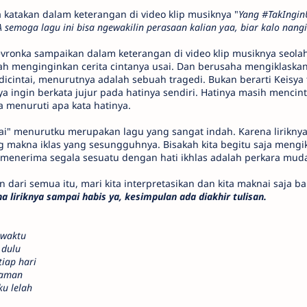
a katakan dalam keterangan di video klip musiknya "
Yang #TakIngi
emoga lagu ini bisa ngewakilin perasaan kalian yaa, biar kalo nangis
vronka sampaikan dalam keterangan di video klip musiknya seolah
ah menginginkan cerita cintanya usai. Dan berusaha mengiklaskan
icintai, menurutnya adalah sebuah tragedi. Bukan berarti Keisya 
 ingin berkata jujur pada hatinya sendiri. Hatinya masih mencin
 menuruti apa kata hatinya.
sai" menurutku merupakan lagu yang sangat indah. Karena lirikn
g makna iklas yang sesungguhnya. Bisakah kita begitu saja mengi
h menerima segala sesuatu dengan hati ikhlas adalah perkara mud
dari semua itu, mari kita interpretasikan dan kita maknai saja bait-
 liriknya sampai habis ya, kesimpulan ada diakhir tulisan.
 waktu
 dulu
iap hari
yaman
ku lelah