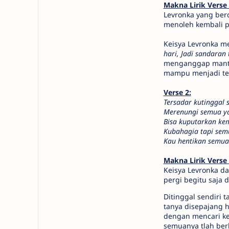
Makna Lirik Verse 
Levronka yang ber
menoleh kembali p
Keisya Levronka me
hari, Jadi sandaran
menganggap mantan
mampu menjadi tem
Verse 2:
Tersadar kutinggal s
Merenungi semua y
Bisa kuputarkan kem
Kubahagia tapi sem
Kau hentikan semu
Makna Lirik Verse
Keisya Levronka da
pergi begitu saja 
Ditinggal sendiri
tanya disepajang 
dengan mencari kek
semuanya tlah ber