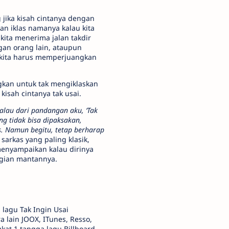
jika kisah cintanya dengan
an iklas namanya kalau kita
kita menerima jalan takdir
gan orang lain, ataupun
a kita harus memperjuangkan
gkan untuk tak mengiklaskan
isah cintanya tak usai.
alau dari pandangan aku, ‘Tak
ng tidak bisa dipaksakan,
s. Namun begitu, tetap berharap
sarkas yang paling klasik,
 menyampaikan kalau dirinya
gian mantannya.
 lagu Tak Ingin Usai
a lain JOOX, ITunes, Resso,
kat 1 tangga lagu Billboard