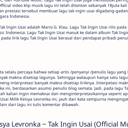
ficial video klip musik lagu ini telah ditonton sebanyak 18juta kali
kan prestasi tersebut membuat lagu tak ingin usai digadang-gadan
egara Indonesia.
 Tak Ingin Usai adalah Mario G. Klau. Lagu Tak Ingin Usai rilis pa
sic Indonesia. Lagu Tak Ingin Usai masuk ke dalam album Tak Ingi
pada lirik lagu Tak Ingin Usai berasal dari pendapat pribadi penul
a selalu percaya bahwa setiap artis /penyanyi /penulis lagu yang b
ak makna disetiap lagunya. Sehingga walaupun hanya satu lagu, 
ng-interpretasi banyak makna disetiap liriknya. Interpetasi makna 
ka ini, berdasarkan asumsi penulis blog semata. Jadi, pada lagu Ta
erah kalian ingin memaknai dan menginterpretasikannya seperti apa
n Usai Milik Keisya Levronka ini, jauh dari kata sempurna mengingat
lain dari lagu ini tulis komentar dibawah.
sya Levronka ~ Tak Ingin Usai (Official M