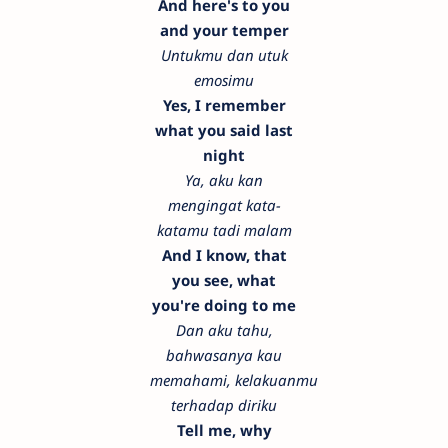
And here's to you
and your temper
Untukmu dan utuk
emosimu
Yes, I remember
what you said last
night
Ya, aku kan
mengingat kata-
katamu tadi malam
And I know, that
you see, what
you're doing to me
Dan aku tahu,
bahwasanya kau
memahami, kelakuanmu
terhadap diriku
Tell me, why