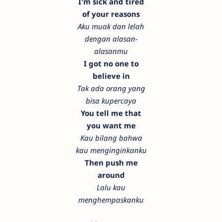
I'm sick and tired
of your reasons
Aku muak dan lelah
dengan alasan-
alasanmu
I got no one to
believe in
Tak ada orang yang
bisa kupercaya
You tell me that
you want me
Kau bilang bahwa
kau menginginkanku
Then push me
around
Lalu kau
menghempaskanku