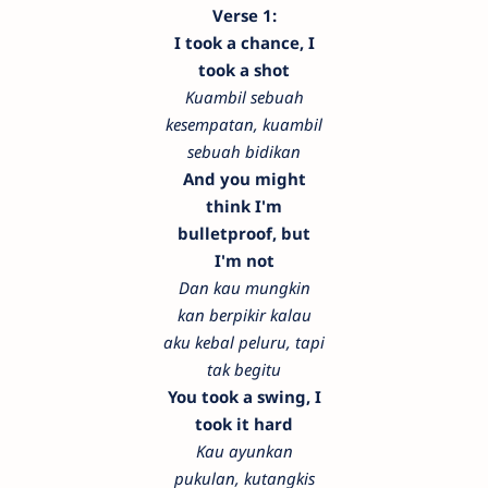
Verse 1:
I took a chance, I
took a shot
Kuambil sebuah
kesempatan, kuambil
sebuah bidikan
And you might
think I'm
bulletproof, but
I'm not
Dan kau mungkin
kan berpikir kalau
aku kebal peluru, tapi
tak begitu
You took a swing, I
took it hard
Kau ayunkan
pukulan, kutangkis