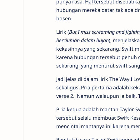
punya rasa. Hal tersebut disebabka
hubungan mereka datar, tak ada d
bosen.
Lirik (
But I miss screaming and fightin
berciuman dalam hujan
), menjelask
kekasihnya yang sekarang. Swift 
karena hubungan tersebut penuh d
sekarang, yang menurut swift sanga
Jadi jelas di dalam lirik The Way I 
sekaligus. Pria pertama adalah keka
verse 2. Namun walaupun ia baik, T
Pria kedua adalah mantan Taylor S
tersebut selalu membuat Swift Kes
mencintai mantanya ini karena me
Begitulah cara Taylor Swift mencint