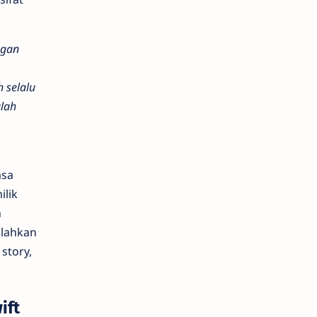
ngan
 selalu
lah
asa
ilik
n
ilahkan
story,
ift