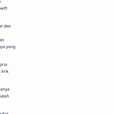
a
wift
ar dan
an
nya yang
pria
lirik
tanya
malah
sifat