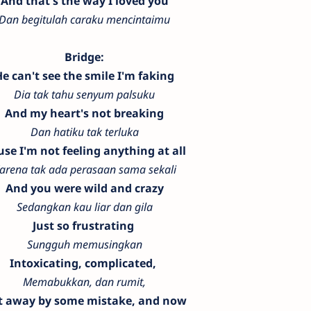
And that's the way I loved you
Dan begitulah caraku mencintaimu
Bridge:
e can't see the smile I'm faking
Dia tak tahu senyum palsuku
And my heart's not breaking
Dan hatiku tak terluka
se I'm not feeling anything at all
arena tak ada perasaan sama sekali
And you were wild and crazy
Sedangkan kau liar dan gila
Just so frustrating
Sungguh memusingkan
Intoxicating, complicated,
Memabukkan, dan rumit,
t away by some mistake, and now