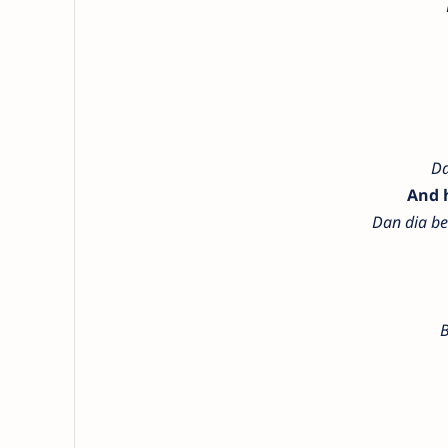
Da
And h
Dan dia be
B