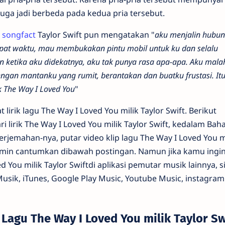
uga jadi berbeda pada kedua pria tersebut.
h
songfact
Taylor Swift pun mengatakan "
aku menjalin hubu
tepat waktu, mau membukakan pintu mobil untuk ku dan selalu
etika aku didekatnya, aku tak punya rasa apa-apa. Aku malah
an mantanku yang rumit, berantakan dan buatku frustasi. Itu
k The Way I Loved You
"
lirik lagu The Way I Loved You milik Taylor Swift. Berikut
 lirik The Way I Loved You milik Taylor Swift, kedalam Bah
erjemahan-nya, putar video klip lagu The Way I Loved You m
admin cantumkan dibawah postingan. Namun jika kamu ingi
You milik Taylor Swiftdi aplikasi pemutar musik lainnya, s
Musik, iTunes, Google Play Music, Youtube Music, instagram 
 Lagu The Way I Loved You milik Taylor Sw