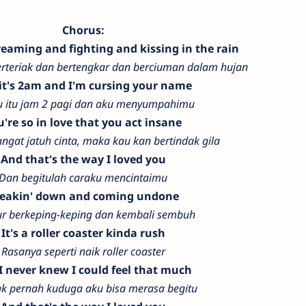
Chorus:
reaming and fighting and kissing in the rain
erteriak dan bertengkar dan berciuman dalam hujan
it's 2am and I'm cursing your name
 itu jam 2 pagi dan aku menyumpahimu
u're so in love that you act insane
angat jatuh cinta, maka kau kan bertindak gila
And that's the way I loved you
Dan begitulah caraku mencintaimu
eakin' down and coming undone
r berkeping-keping dan kembali sembuh
It's a roller coaster kinda rush
Rasanya seperti naik roller coaster
I never knew I could feel that much
ak pernah kuduga aku bisa merasa begitu