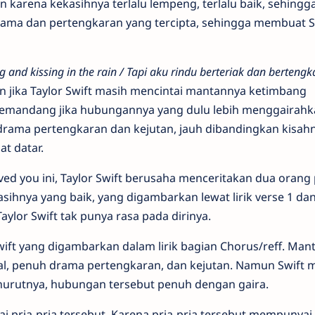
n karena kekasihnya terlalu lempeng, terlalu baik, sehingg
rama dan pertengkaran yang tercipta, sehingga membuat S
g and kissing in the rain / Tapi aku rindu berteriak dan bertengk
an jika Taylor Swift masih mencintai mantannya ketimbang
memandang jika hubungannya yang dulu lebih menggairahk
rama pertengkaran dan kejutan, jauh dibandingkan kisah
t datar.
Loved you ini, Taylor Swift berusaha menceritakan dua orang 
sihnya yang baik, yang digambarkan lewat lirik verse 1 dan 
aylor Swift tak punya rasa pada dirinya.
wift yang digambarkan dalam lirik bagian Chorus/reff. Man
al, penuh drama pertengkaran, dan kejutan. Namun Swift 
nurutnya, hubungan tersebut penuh dengan gaira.
ai pria-pria tersebut. Karena pria-pria tersebut mempunyai 