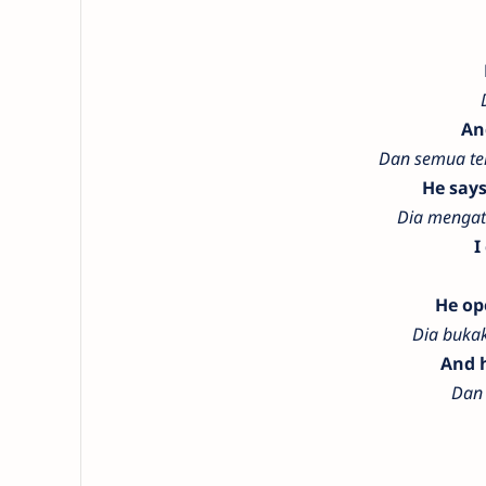
An
Dan semua te
He says
Dia mengat
I
He op
Dia buka
And h
Dan 