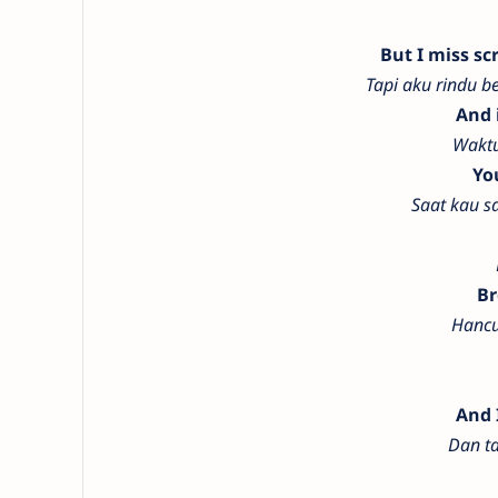
But I miss sc
Tapi aku rindu b
And 
Waktu
Yo
Saat kau s
Br
Hancu
And 
Dan t