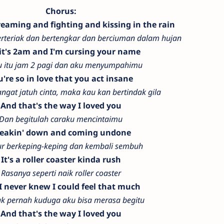
Chorus:
reaming and fighting and kissing in the rain
erteriak dan bertengkar dan berciuman dalam hujan
it's 2am and I'm cursing your name
 itu jam 2 pagi dan aku menyumpahimu
u're so in love that you act insane
angat jatuh cinta, maka kau kan bertindak gila
And that's the way I loved you
Dan begitulah caraku mencintaimu
eakin' down and coming undone
r berkeping-keping dan kembali sembuh
It's a roller coaster kinda rush
Rasanya seperti naik roller coaster
I never knew I could feel that much
ak pernah kuduga aku bisa merasa begitu
And that's the way I loved you