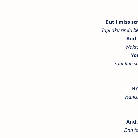
But I miss sc
Tapi aku rindu b
And 
Waktu
Yo
Saat kau s
Br
Hancu
And 
Dan t