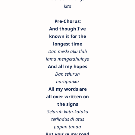
kita
Pre-Chorus:
And though I've
known it for the
longest time
Dan meski aku tlah
lama mengetahuinya
And all my hopes
Dan seluruh
harapanku
All my words are
all over written on
the signs
Seluruh kata-kataku
terlindas di atas
papan tanda
But you're my road