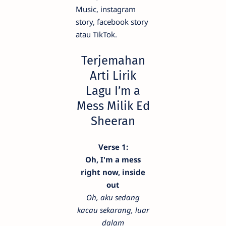
Music, instagram
story, facebook story
atau TikTok.
Terjemahan
Arti Lirik
Lagu I’m a
Mess Milik Ed
Sheeran
Verse 1:
Oh, I'm a mess
right now, inside
out
Oh, aku sedang
kacau sekarang, luar
dalam