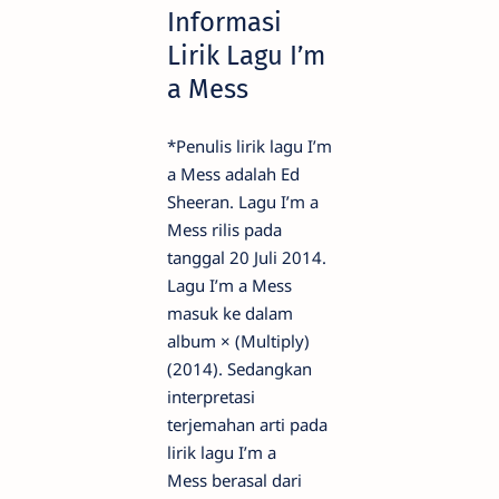
Informasi
Lirik Lagu I’m
a Mess
*Penulis lirik lagu I’m
a Mess adalah Ed
Sheeran. Lagu I’m a
Mess rilis pada
tanggal 20 Juli 2014.
Lagu I’m a Mess
masuk ke dalam
album × (Multiply)
(2014). Sedangkan
interpretasi
terjemahan arti pada
lirik lagu I’m a
Mess berasal dari