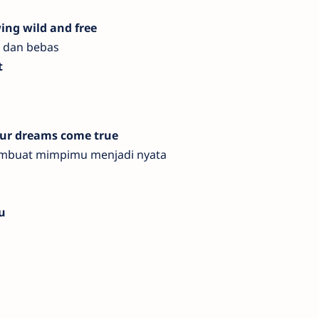
ing wild and free
r dan bebas
t
our dreams come true
mbuat mimpimu menjadi nyata
u