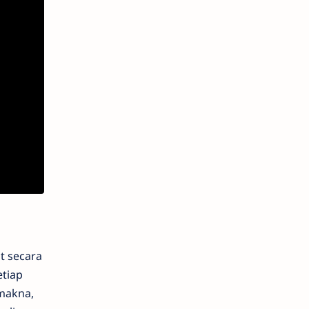
t secara
etiap
 makna,