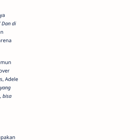
ya
/ Dan di
an
arena
namun
over
s, Adele
 yang
, bisa
rupakan