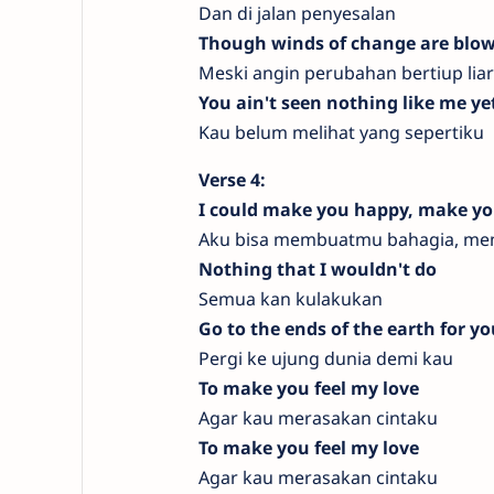
Dan di jalan penyesalan
Though winds of change are blow
Meski angin perubahan bertiup lia
You ain't seen nothing like me ye
Kau belum melihat yang sepertiku
Verse 4:
I could make you happy, make y
Aku bisa membuatmu bahagia, me
Nothing that I wouldn't do
Semua kan kulakukan
Go to the ends of the earth for yo
Pergi ke ujung dunia demi kau
To make you feel my love
Agar kau merasakan cintaku
To make you feel my love
Agar kau merasakan cintaku