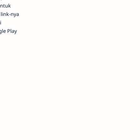
Untuk
link-nya
i
gle Play