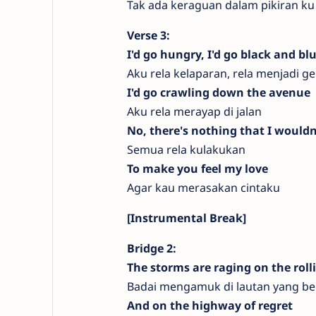
Tak ada keraguan dalam pikiran k
Verse 3:
I'd go hungry, I'd go black and bl
Aku rela kelaparan, rela menjadi ge
I'd go crawling down the avenue
Aku rela merayap di jalan
No, there's nothing that I wouldn
Semua rela kulakukan
To make you feel my love
Agar kau merasakan cintaku
[Instrumental Break]
Bridge 2:
The storms are raging on the roll
Badai mengamuk di lautan yang b
And on the highway of regret