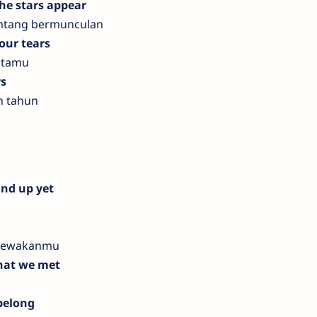
he stars appear
ntang bermunculan
our tears
atamu
rs
n tahun
nd up yet
ecewakanmu
hat we met
belong