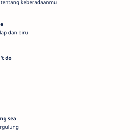
u tentang keberadaanmu
ue
lap dan biru
't do
ing sea
ergulung