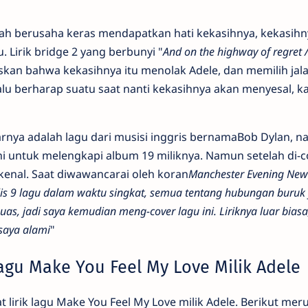
ah berusaha keras mendapatkan hati kekasihnya, kekasihn
Lirik bridge 2 yang berbunyi "
And on the highway of regret 
skan bahwa kekasihnya itu menolak Adele, dan memilih jal
alu berharap suatu saat nanti kekasihnya akan menyesal, k
rnya adalah lagu dari musisi inggris bernamaBob Dylan, 
i untuk melengkapi album 19 miliknya. Namun setelah di-c
rkenal. Saat diwawancarai oleh koran
Manchester Evening New
is 9 lagu dalam waktu singkat, semua tentang hubungan buruk
s, jadi saya kemudian meng-cover lagu ini. Liriknya luar biasa
saya alami
"
Lagu Make You Feel My Love Milik Adele
 lirik lagu Make You Feel My Love milik Adele. Berikut me