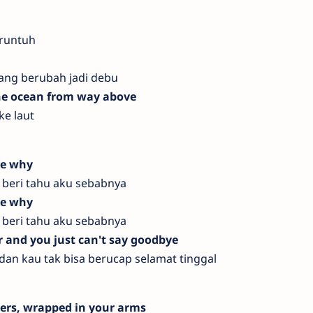
s
 runtuh
ng berubah jadi debu
the ocean from way above
ke laut
me why
, beri tahu aku sebabnya
me why
, beri tahu aku sebabnya
r and you just can't say goodbye
 dan kau tak bisa berucap selamat tinggal
vers, wrapped in your arms