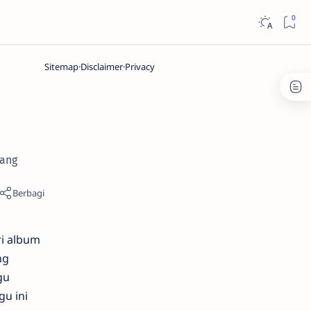
Sitemap
Disclaimer
Privacy
yang
ri album
ng
gu
gu ini