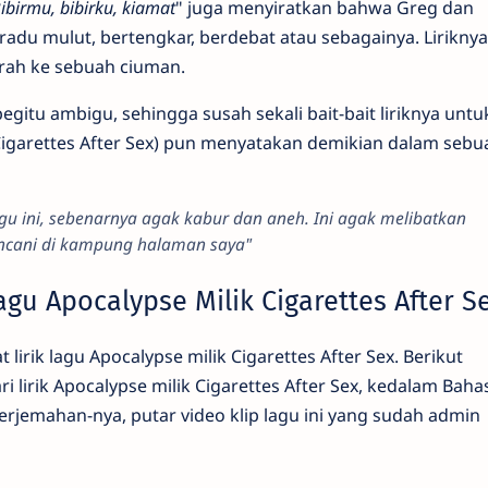
Bibirmu, bibirku, kiamat
" juga menyiratkan bahwa Greg dan
radu mulut, bertengkar, berdebat atau sebagainya. Liriknya
rah ke sebuah ciuman.
 begitu ambigu, sehingga susah sekali bait-bait liriknya untu
 Cigarettes After Sex) pun menyatakan demikian dalam sebu
gu ini, sebenarnya agak kabur dan aneh. Ini agak melibatkan
ncani di kampung halaman saya"
agu Apocalypse Milik Cigarettes After S
lirik lagu Apocalypse milik Cigarettes After Sex. Berikut
i lirik Apocalypse milik Cigarettes After Sex, kedalam Baha
terjemahan-nya, putar video klip lagu ini yang sudah admin