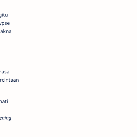
gitu
ypse
makna
rasa
rcintaan
hati
kening