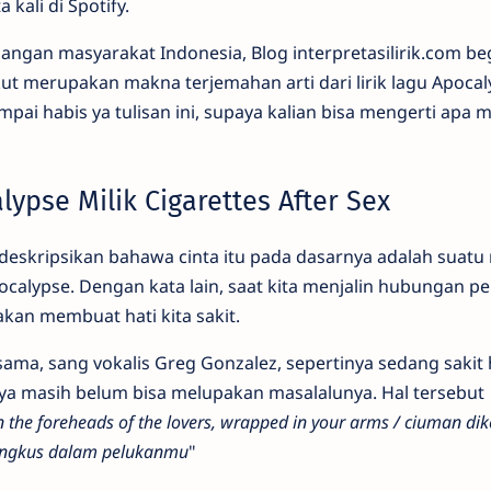
 kali di Spotify.
langan masyarakat Indonesia, Blog interpretasilirik.com be
ut merupakan makna terjemahan arti dari lirik lagu Apocal
ampai habis ya tulisan ini, supaya kalian bisa mengerti apa 
ypse Milik Cigarettes After Sex
eskripsikan bahawa cinta itu pada dasarnya adalah suatu 
calypse. Dengan kata lain, saat kita menjalin hubungan pe
akan membuat hati kita sakit.
eksama, sang vokalis Greg Gonzalez, sepertinya sedang sakit 
ya masih belum bisa melupakan masalalunya. Hal tersebut
n the foreheads of the lovers, wrapped in your arms / ciuman di
bungkus dalam pelukanmu
"