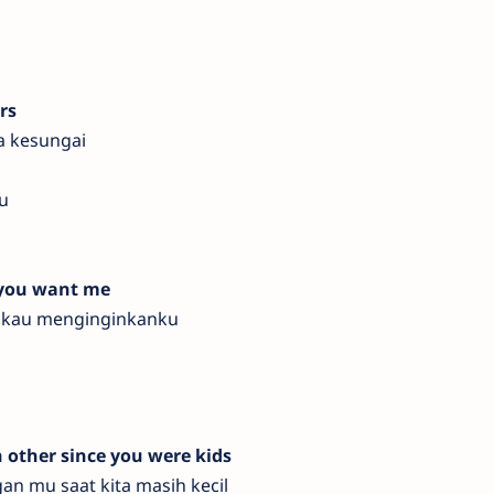
rs
a kesungai
u
 you want me
u kau menginginkanku
h other since you were kids
an mu saat kita masih kecil