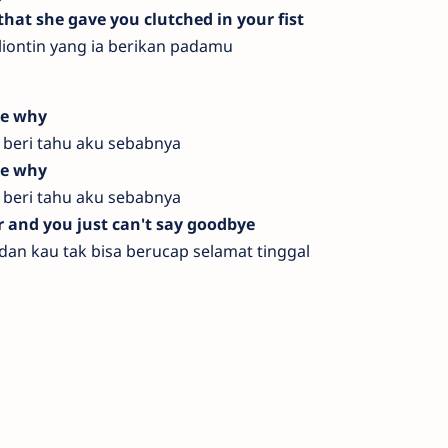
that she gave you clutched in your fist
liontin yang ia berikan padamu
me why
, beri tahu aku sebabnya
me why
, beri tahu aku sebabnya
r and you just can't say goodbye
 dan kau tak bisa berucap selamat tinggal