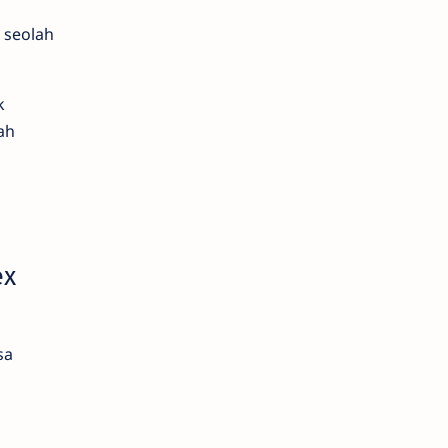
 seolah
k
ah
ex
sa