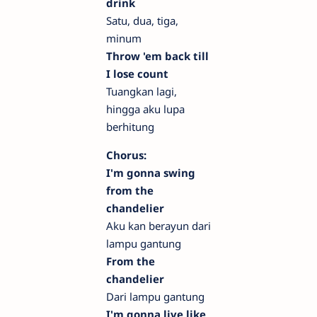
drink
Satu, dua, tiga,
minum
Throw 'em back till
I lose count
Tuangkan lagi,
hingga aku lupa
berhitung
Chorus:
I'm gonna swing
from the
chandelier
Aku kan berayun dari
lampu gantung
From the
chandelier
Dari lampu gantung
I'm gonna live like