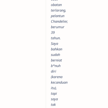
obatan
terlarang,
pelantun
Chandelier,
berumur
39
tahun.
Saya
bahkan
sudah
berniat
b*nuh
diri
(karena
kecanduan
itu),
tapi
saya
tak