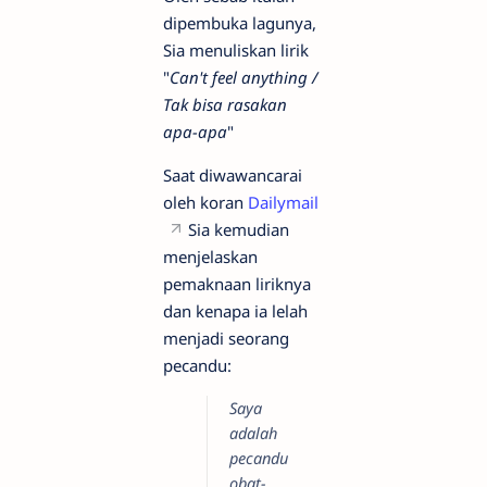
dipembuka lagunya,
Sia menuliskan lirik
"
Can't feel anything /
Tak bisa rasakan
apa-apa
"
Saat diwawancarai
oleh koran
Dailymail
Sia kemudian
menjelaskan
pemaknaan liriknya
dan kenapa ia lelah
menjadi seorang
pecandu:
Saya
adalah
pecandu
obat-