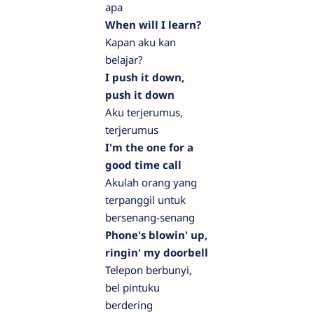
apa
When will I learn?
Kapan aku kan
belajar?
I push it down,
push it down
Aku terjerumus,
terjerumus
I'm the one for a
good time call
Akulah orang yang
terpanggil untuk
bersenang-senang
Phone's blowin' up,
ringin' my doorbell
Telepon berbunyi,
bel pintuku
berdering