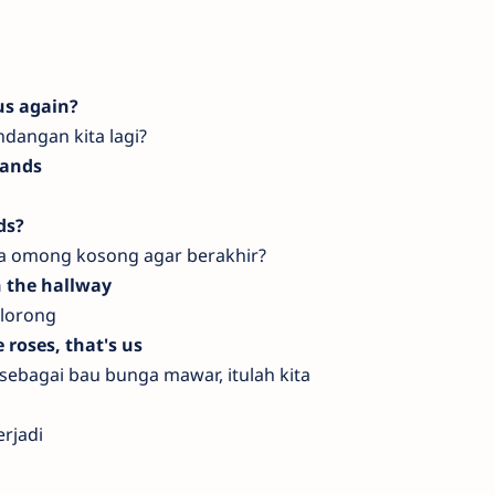
us again?
dangan kita lagi?
hands
ds?
la omong kosong agar berakhir?
 the hallway
 lorong
roses, that's us
sebagai bau bunga mawar, itulah kita
rjadi