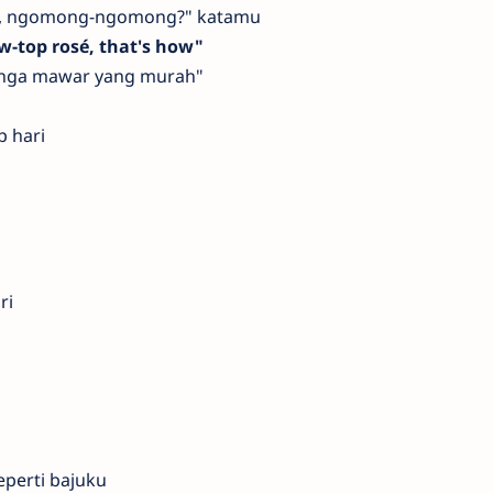
tai, ngomong-ngomong?" katamu
-top rosé, that's how"
nga mawar yang murah"
p hari
ri
perti bajuku