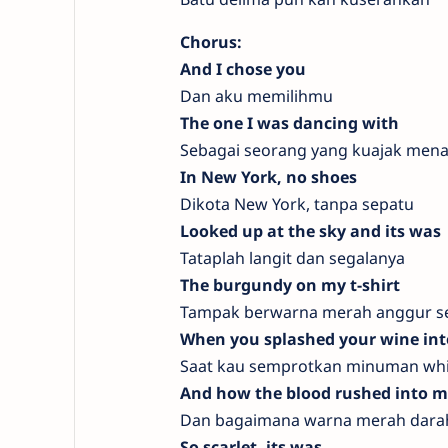
Chorus:
And I chose you
Dan aku memilihmu
The one I was dancing with
Sebagai seorang yang kuajak mena
In New York, no shoes
Dikota New York, tanpa sepatu
Looked up at the sky and its was
Tataplah langit dan segalanya
The burgundy on my t-shirt
Tampak berwarna merah anggur se
When you splashed your wine in
Saat kau semprotkan minuman wh
And how the blood rushed into m
Dan bagaimana warna merah darah
So scarlet, its was