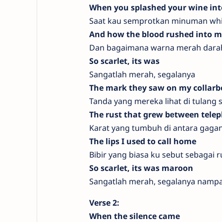
When you splashed your wine in
Saat kau semprotkan minuman wh
And how the blood rushed into m
Dan bagaimana warna merah darah
So scarlet, its was
Sangatlah merah, segalanya
The mark thеy saw on my collar
Tanda yang mereka lihat di tulang 
The rust that grew bеtween tele
Karat yang tumbuh di antara gaga
The lips I used to call home
Bibir yang biasa ku sebut sebagai
So scarlet, its was maroon
Sangatlah merah, segalanya nam
Verse 2:
When the silence came