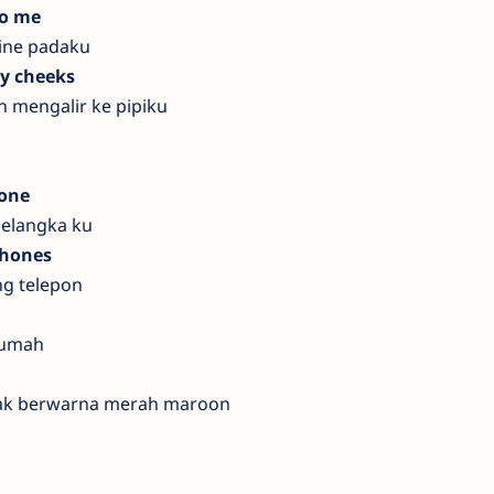
to me
ine padaku
y cheeks
 mengalir ke pipiku
bone
selangka ku
phones
ng telepon
 rumah
pak berwarna merah maroon