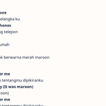
bone
selangka ku
phones
ng telepon
 rumah
pak berwarna merah maroon
er me
 tentangmu dipikiranku
cy (It was maroon)
roon)
er me
 tentangmu dipikiranku