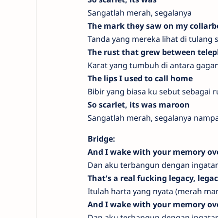
Sangatlah merah, segalanya
The mark thеy saw on my collar
Tanda yang mereka lihat di tulang 
The rust that grew bеtween tele
Karat yang tumbuh di antara gaga
The lips I used to call home
Bibir yang biasa ku sebut sebagai
So scarlet, its was maroon
Sangatlah merah, segalanya nam
Bridge:
And I wake with your memory ov
Dan aku terbangun dengan ingatan
That's a real fucking legacy, lega
Itulah harta yang nyata (merah ma
And I wake with your memory ov
Dan aku terbangun dengan ingatan