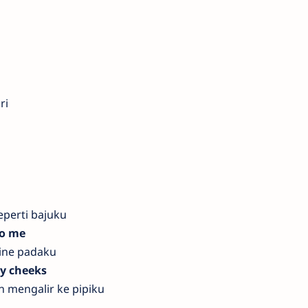
ri
perti bajuku
to me
ine padaku
y cheeks
 mengalir ke pipiku