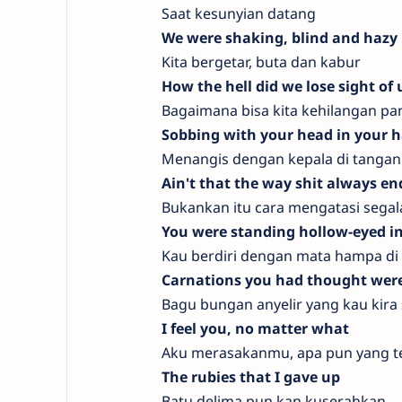
Saat kesunyian datang
We were shaking, blind and hazy
Kita bergetar, buta dan kabur
How the hell did we lose sight of 
Bagaimana bisa kita kehilangan pan
Sobbing with your head in your 
Menangis dengan kepala di tangan
Ain't that the way shit always en
Bukankan itu cara mengatasi sega
You were standing hollow-eyed in
Kau berdiri dengan mata hampa di
Carnations you had thought were 
Bagu bungan anyelir yang kau kira 
I feel you, no matter what
Aku merasakanmu, apa pun yang te
The rubies that I gave up
Batu delima pun kan kuserahkan