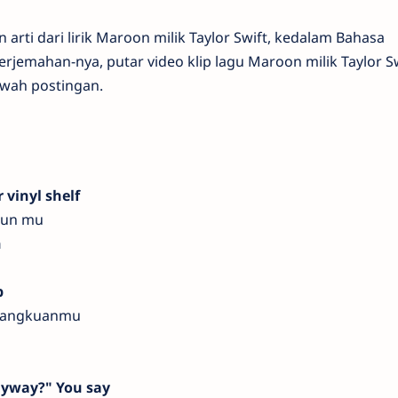
arti dari lirik Maroon milik Taylor Swift, kedalam Bahasa
erjemahan-nya, putar video klip lagu Maroon milik Taylor S
wah postingan.
 vinyl shelf
sun mu
n
p
 pangkuanmu
nyway?" You say