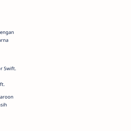
dengan
arna
 Swift.
t.
maroon
sih