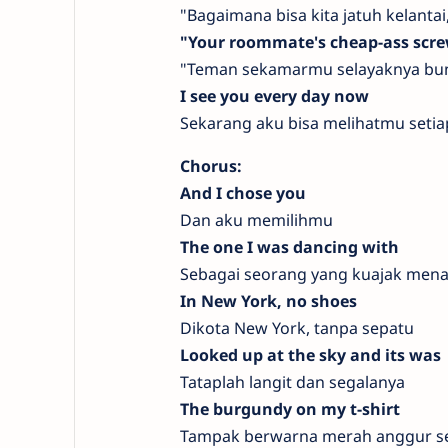
"Bagaimana bisa kita jatuh kelan
"Your roommate's cheap-ass screw
"Teman sekamarmu selayaknya bu
I see you every day now
Sekarang aku bisa melihatmu setia
Chorus:
And I chose you
Dan aku memilihmu
The one I was dancing with
Sebagai seorang yang kuajak mena
In New York, no shoes
Dikota New York, tanpa sepatu
Looked up at the sky and its was
Tataplah langit dan segalanya
The burgundy on my t-shirt
Tampak berwarna merah anggur se