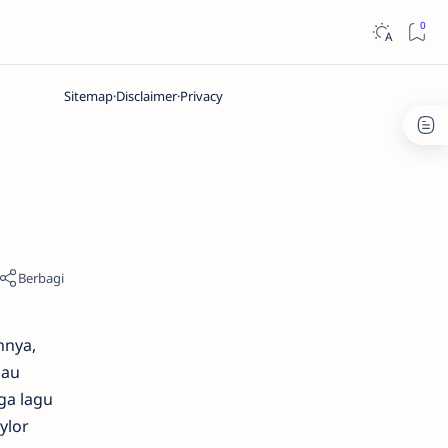
Sitemap
Disclaimer
Privacy
n
hnya,
lau
ga lagu
ylor