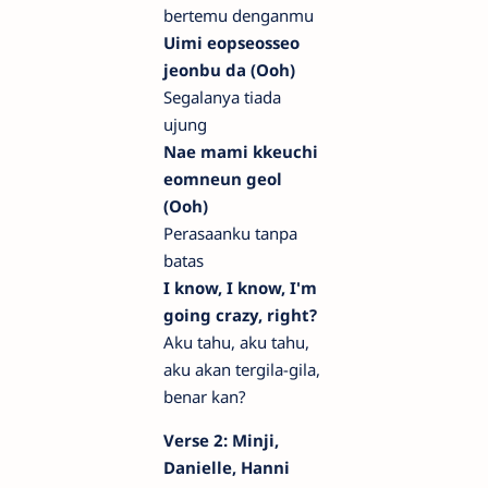
bertemu denganmu
Uimi eopseosseo
jeonbu da (Ooh)
Segalanya tiada
ujung
Nae mami kkeuchi
eomneun geol
(Ooh)
Perasaanku tanpa
batas
I know, I know, I'm
going crazy, right?
Aku tahu, aku tahu,
aku akan tergila-gila,
benar kan?
Verse 2: Minji,
Danielle, Hanni