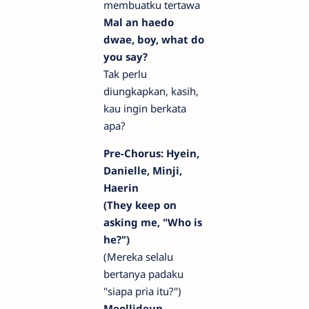
membuatku tertawa
Mal an haedo
dwae, boy, what do
you say?
Tak perlu
diungkapkan, kasih,
kau ingin berkata
apa?
Pre-Chorus: Hyein,
Danielle, Minji,
Haerin
(They keep on
asking me, "Who is
he?")
(Mereka selalu
bertanya padaku
"siapa pria itu?")
Meollideun