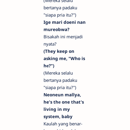
(Mereka selalu
bertanya padaku
"siapa pria itu?")
Ige mari doeni nan
mureobwa?
Bisakah ini menjadi
nyata?
(They keep on
asking me, "Who is
hе?")
(Mereka selalu
bertanya padaku
"siapa pria itu?")
Neoneun mallya,
he's thе one that's
living in my
system, baby
Kaulah yang benar-