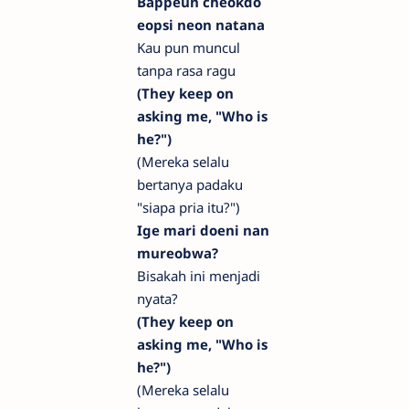
Bappeun cheokdo
eopsi neon natana
Kau pun muncul
tanpa rasa ragu
(They keep on
asking me, "Who is
he?")
(Mereka selalu
bertanya padaku
"siapa pria itu?")
Ige mari doeni nan
mureobwa?
Bisakah ini menjadi
nyata?
(They keep on
asking me, "Who is
hе?")
(Mereka selalu