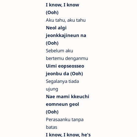
I know, I know
(Ooh)
Aku tahu, aku tahu
Neol algi
jeonkkajineun na
(Ooh)
Sebelum aku
bertemu denganmu
Uimi eopseosseo
jeonbu da (Ooh)
Segalanya tiada
ujung
Nae mami kkeuchi
eomneun geol
(Ooh)
Perasaanku tanpa
batas
I know, I know, he's