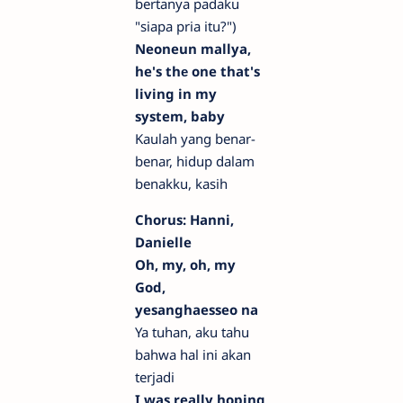
bertanya padaku
"siapa pria itu?")
Neoneun mallya,
he's thе one that's
living in my
system, baby
Kaulah yang benar-
benar, hidup dalam
benakku, kasih
Chorus: Hanni,
Danielle
Oh, my, oh, my
God,
yesanghaesseo na
Ya tuhan, aku tahu
bahwa hal ini akan
terjadi
I was really hoping