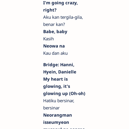
I'm going crazy,
right?
Aku kan tergila-gila,
benar kan?
Babe, baby
Kasih
Neowa na
Kau dan aku
Bridge: Hanni,
Hyein, Danielle
My heart is
glowing, it's
glowing up (Oh-oh)
Hatiku bersinar,
bersinar
Neorangman
isseumyeon