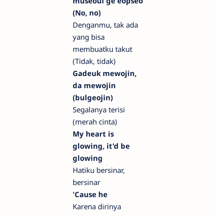
museoul ge eopseo
(No, no)
Denganmu, tak ada
yang bisa
membuatku takut
(Tidak, tidak)
Gadeuk mewojin,
da mewojin
(bulgeojin)
Segalanya terisi
(merah cinta)
My heart is
glowing, it'd be
glowing
Hatiku bersinar,
bersinar
'Cause he
Karena dirinya