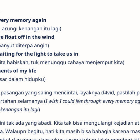
)
 every memory again
 arungi kenangan itu lagi)
e float off in the wind
 hanyut diterpa angin)
iting for the light to take us in
kita habiskan, tuk menunggu cahaya menjemput kita)
nts of my life
sar dalam hidupku)
 pasangan yang saling mencintai, layaknya d4vid, pastilah 
rtahan selamanya (
I wish I could live through every memory ag
 kenangan itu lagi
)
ni tak ada yang abadi. Kita tak bisa mengulangi kejadian a
. Walaupn begitu, hati kita masih bisa bahagia karena mas
but dan merasa bersukur karena tuhan telah memberi kit