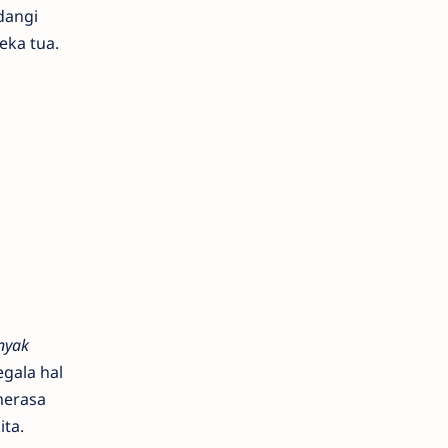
dangi
eka tua.
anyak
gala hal
 merasa
ita.