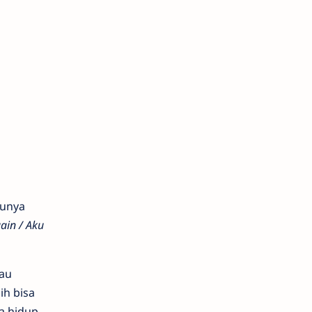
punya
ain / Aku
tau
ih bisa
a hidup