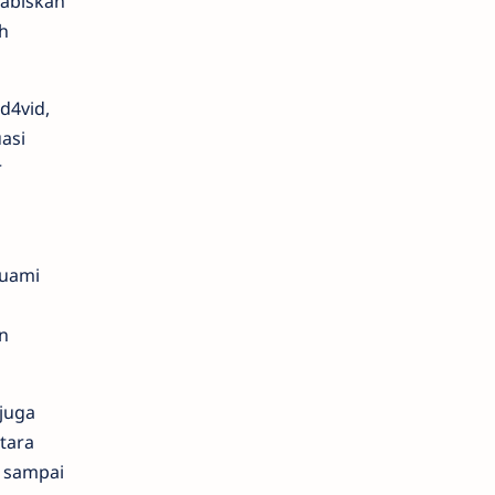
habiskan
h
d4vid,
asi
r
suami
n
 juga
ntara
, sampai