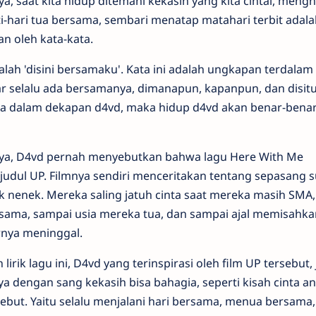
, saat kita hidup ditemani kekasih yang kita cintai, meng
i-hari tua bersama, sembari menatap matahari terbit adala
an oleh kata-kata.
alah 'disini bersamaku'. Kata ini adalah ungkapan terdalam 
 selalu ada bersamanya, dimanapun, kapanpun, dan disitu
a dalam dekapan d4vd, maka hidup d4vd akan benar-bena
nya, D4vd pernah menyebutkan bahwa lagu Here With Me
berjudul UP. Filmnya sendiri menceritakan tentang sepasang 
k nenek. Mereka saling jatuh cinta saat mereka masih SMA,
sama, sampai usia mereka tua, dan sampai ajal memisahka
rnya meninggal.
lirik lagu ini, D4vd yang terinspirasi oleh film UP tersebut,
nya dengan sang kekasih bisa bahagia, seperti kisah cinta a
sebut. Yaitu selalu menjalani hari bersama, menua bersama