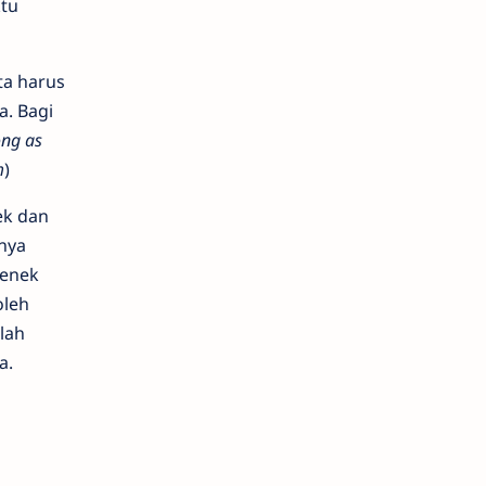
ktu
ita harus
. Bagi
ong as
m
)
ek dan
nya
nenek
oleh
lah
a.