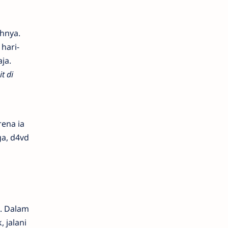
hnya.
hari-
ja.
t di
rena ia
ga, d4vd
a. Dalam
 jalani