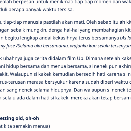
d seolah berpesan untuk menikmati tiap-tiap momen dan wa
uli berapa banyak waktu tersisa.
s, tiap-tiap manusia pastilah akan mati. Oleh sebab itulah k
gan sebaik mungkin, denga hal-hal yang membahagian kita
an begitu lengkap andai kekasihnya terus bersamanya (
As l
on my face /Selama aku bersamamu, wajahku kan selalu tersenyu
, tak ubahnya juga cerita didalam film Up. Dimana setelah kak
lani hidup bersama dan menua bersama, si nenek pun akhir
kit. Walaupun si kakek kemudian bersedih hati karena si 
rus-terusan merasa bersyukur karena sudah diberi waktu 
an sang nenek selama hidupnya. Dan walaupun si nenek te
 selalu ada dalam hati si kakek, mereka akan tetap bersam
etting old, oh-oh
at kita semakin menua)