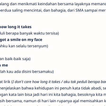
ualang dan menikmati keindahan bersama layaknya meman
berdua saling mencintai, dan bahagia, dari SMA sampai mer
 how long it takes
eduli berapa banyak waktu tersisa)
 got a smile on my face
hku kan selalu tersenyum)
n baik-baik saja)
th me
lah kau ada disini bersamaku)
 lirik (
I don't care how long it takes / aku tak peduli berapa b
enjelaskan bahwa kehidupan ini penuh kata tidak abadi, se
an kata lain bisa jadi hari ini kita bahagia, besoknya kita
 masih bersama, namun di hari lain rupanya ajal memisahkan k