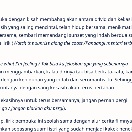
uka dengan kisah membahagiakan antara d4vid dan kekasi
ih yang saling mencintai, telah hidup bersama, menikmati 
a bersama, sembari memandangi sunset yang indah berdua sa
irik (
Watch the sunrise along the coast /Pandangi mentari terbi
ibe what I'm feeling / Tak bisa ku jelaskan apa yang sebenarnya
an menggambarkan, kalau dirinya tak bisa berkata-kata, ka
an dengan kehidupan yang indah dan seromantis itu. Sehing
 cintanya dengan sang kekasih akan terus bertahan.
kekasihnya untuk terus bersamanya, jangan pernah pergi
e go / Jangan biarkan aku pergi
).
Up, lirik pembuka ini seolah sama dengan alur cerita filmny
sahkan sepasang suami istri yang sudah menjadi kakek nenek,