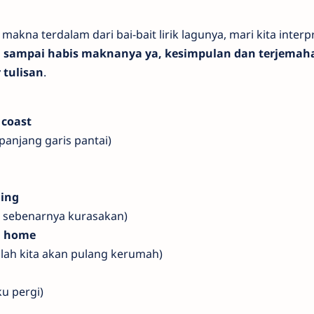
akna terdalam dari bai-bait lirik lagunya, mari kita interp
 sampai habis maknanya ya, kesimpulan dan terjemaha
r tulisan
.
 coast
panjang garis pantai)
ling
ng sebenarnya kurasakan)
ng home
lah kita akan pulang kerumah)
ku pergi)