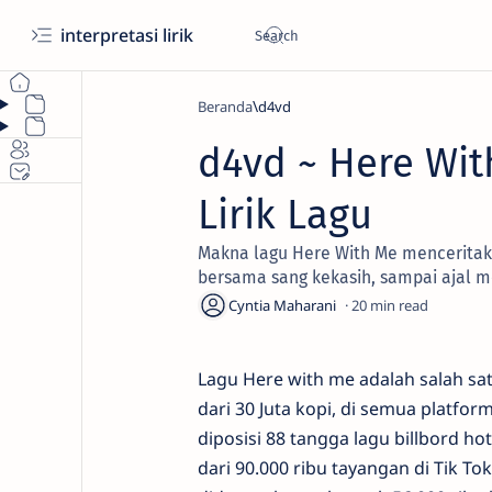
interpretasi lirik
Beranda
d4vd
d4vd ~ Here Wit
Lirik Lagu
Makna lagu Here With Me menceritak
bersama sang kekasih, sampai ajal 
20
Lagu Here with me adalah salah sat
dari 30 Juta kopi, di semua platfor
diposisi 88 tangga lagu billbord ho
dari 90.000 ribu tayangan di Tik To