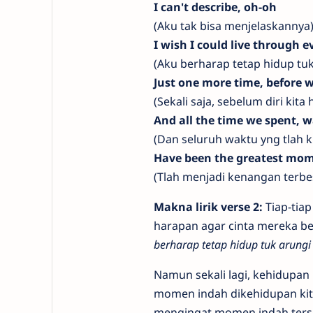
I can't describe, oh-oh
(Aku tak bisa menjelaskannya
I wish I could live through
(Aku berharap tetap hidup tuk
Just one more time, before w
(Sekali saja, sebelum diri kita
And all the time we spent, wa
(Dan seluruh waktu yng tlah 
Have been the greatest mome
(Tlah menjadi kenangan terbe
Makna lirik verse 2:
Tiap-tiap
harapan agar cinta mereka be
berharap tetap hidup tuk arungi
Namun sekali lagi, kehidupan i
momen indah dikehidupan kita
mengingat momen indah terse