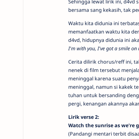
Sehingga lewat lirik ini, d4v
bersama sang kekasih, tak ped
Waktu kita didunia ini terbata
memanfaatkan waktu kita den
d4vd, hidupnya didunia ini ak
I'm with you, I've got a smile 
Cerita dilirik chorus/reff ini
nenek di film tersebut menja
meninggal karena suatu penya
meninggal, namun si kakek te
tuhan untuk bersanding deng
pergi, kenangan akannya akan
Lirik verse 2:
Watch the sunrise as we're g
(Pandangi mentari terbit disa