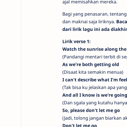
ajal memisahkan mereka.
Bagi yang penasaran, tentang m
dan maknai saja liriknya.
Baca
dari lirik lagu ini ada diakhi
Lirik verse 1:
Watch the sunrise along the
(Pandangi mentari terbit di se
As we're both getting old
(Disaat kita semakin menua)
I can't describe what I'm fee
(Tak bisa ku jelaskan apa ya
And all I know is we're goi
(Dan sgala yang kutahu hanya
So, please don't let me go
(Jadi, tolong jangan biarkan a
Don't let me go