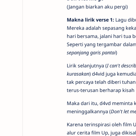
(Jangan biarkan aku pergi)
Makna lirik verse 1:
Lagu dib
Mereka adalah sepasang kekas
hari bersama, jalani hari tu
Seperti yang tergambar dalam l
sepanjang garis pantai
)
Lirik selanjutnya (
I can't descr
kurasakan
) d4vid juga kemudi
tak percaya telah diberi tuh
terus-terusan berharap kisah
Maka dari itu, d4vd meminta 
meninggalkannya (
Don't let m
Karena terinspirasi oleh film 
alur cerita film Up, juga diki