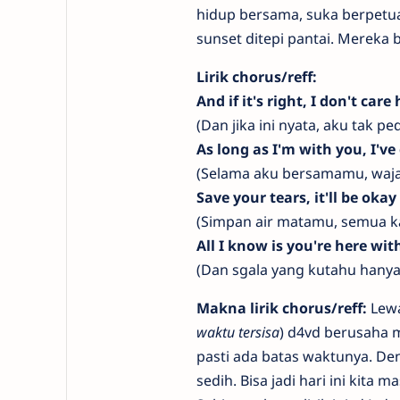
hidup bersama, suka berpet
sunset ditepi pantai. Mereka 
Lirik chorus/reff:
And if it's right, I don't care
(Dan jika ini nyata, aku tak p
As long as I'm with you, I've
(Selama aku bersamamu, waja
Save your tears, it'll be okay
(Simpan air matamu, semua ka
All I know is you're here wi
(Dan sgala yang kutahu hanya
Makna lirik chorus/reff:
Lewat
waktu tersisa
) d4vd berusaha m
pasti ada batas waktunya. Deng
sedih. Bisa jadi hari ini kita