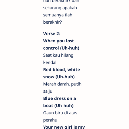
tlah berakhir? dan
sekarang apakah
semuanya tlah
berakhir?
Verse 2:
Whеn you lost
control (Uh-huh)
Saat kau hilang
kendali
Red blood, white
snow (Uh-huh)
Merah darah, putih
salju
Blue dress on a
boat (Uh-huh)
Gaun biru di atas
perahu
Your new girl is my