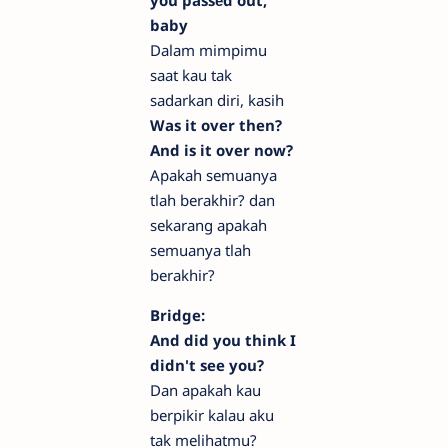
you passеd out,
baby
Dalam mimpimu
saat kau tak
sadarkan diri, kasih
Was it over then?
And is it over now?
Apakah semuanya
tlah berakhir? dan
sekarang apakah
semuanya tlah
berakhir?
Bridge:
And did you think I
didn't see you?
Dan apakah kau
berpikir kalau aku
tak melihatmu?