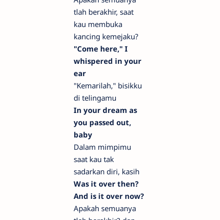
tlah berakhir, saat
kau membuka
kancing kemejaku?
"Come here," I
whispered in your
ear
"Kemarilah," bisikku
di telingamu
In your dream as
you passеd out,
baby
Dalam mimpimu
saat kau tak
sadarkan diri, kasih
Was it over then?
And is it over now?
Apakah semuanya