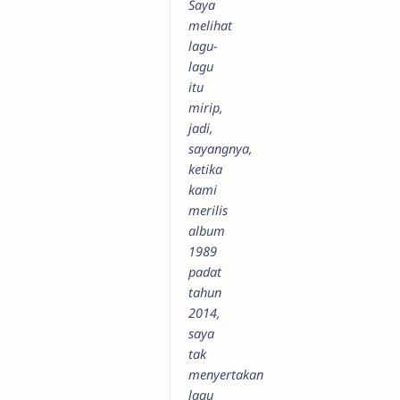
Saya
melihat
lagu-
lagu
itu
mirip,
jadi,
sayangnya,
ketika
kami
merilis
album
1989
padat
tahun
2014,
saya
tak
menyertakan
lagu