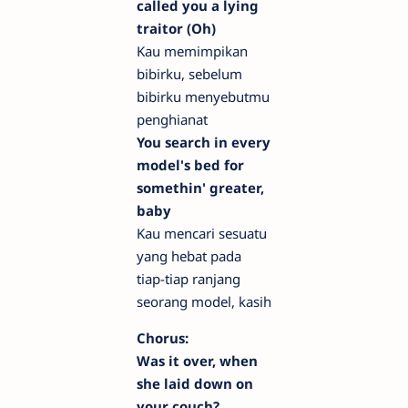
called you a lying
traitor (Oh)
Kau memimpikan
bibirku, sebelum
bibirku menyebutmu
penghianat
You search in every
model's bed for
somethin' greater,
baby
Kau mencari sesuatu
yang hebat pada
tiap-tiap ranjang
seorang model, kasih
Chorus:
Was it over, when
she laid down on
your couch?