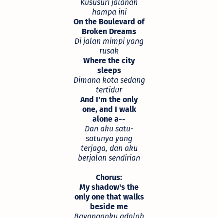
Kususuri jalanan
hampa ini
On the Boulevard of
Broken Dreams
Di jalan mimpi yang
rusak
Where the city
sleeps
Dimana kota sedang
tertidur
And I'm the only
one, and I walk
alone a--
Dan aku satu-
satunya yang
terjaga, dan aku
berjalan sendirian
Chorus:
My shadow's the
only one that walks
beside me
Bayanganku adalah