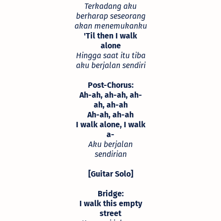
Terkadang aku
berharap seseorang
akan menemukanku
'Til then I walk
alone
Hingga saat itu tiba
aku berjalan sendiri
Post-Chorus:
Ah-ah, ah-ah, ah-
ah, ah-ah
Ah-ah, ah-ah
I walk alone, I walk
a-
Aku berjalan
sendirian
[Guitar Solo]
Bridge:
I walk this empty
street