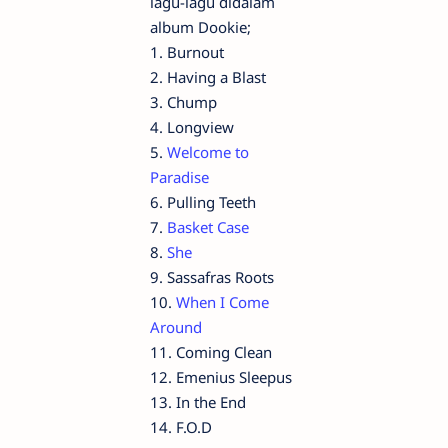
lagu-lagu didalam
album Dookie;
1. Burnout
2. Having a Blast
3. Chump
4. Longview
5.
Welcome to
Paradise
6. Pulling Teeth
7.
Basket Case
8.
She
9. Sassafras Roots
10.
When I Come
Around
11. Coming Clean
12. Emenius Sleepus
13. In the End
14. F.O.D