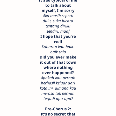
It's so typical of me
to talk about
myself, I'm sorry
Aku masih seperti
dulu, suka bicara
tentang diriku
sendiri, maaf
I hope that you're
well
Kuharap kau baik-
baik saja
Did you ever make
it out of that town
where nothing
ever happened?
Apakah kau pernah
berhasil keluar dari
kota ini, dimana kau
merasa tak pernah
terjadi apa-apa?
Pre-Chorus 2:
It's no secret that