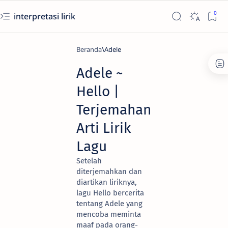
interpretasi lirik
Beranda
Adele
Adele ~
Hello |
Terjemahan
Arti Lirik
Lagu
Setelah
diterjemahkan dan
diartikan liriknya,
lagu Hello bercerita
tentang Adele yang
mencoba meminta
maaf pada orang-