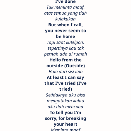
I've done
Tuk meminta maaf,
atas semua yang tlah
kulakukan
But when I call,
you never seem to
be home
Tapi saat kutelpon,
sepertinya kau tak
pernah ada di rumah
Hello from the
outside (Outside)
Halo dari sisi lain
At least I can say
that I've tried (I've
tried)
Setidaknya aku bisa
mengatakan kalau
aku tlah mencoba
To tell you I'm
sorry, for breaking
your heart
Meminta maaf