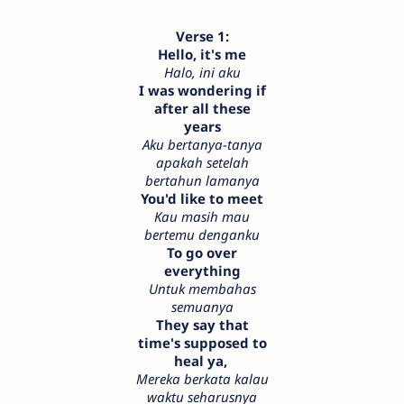
Verse 1:
Hello, it's me
Halo, ini aku
I was wondering if
after all these
years
Aku bertanya-tanya
apakah setelah
bertahun lamanya
You'd like to meet
Kau masih mau
bertemu denganku
To go over
everything
Untuk membahas
semuanya
They say that
time's supposed to
heal ya,
Mereka berkata kalau
waktu seharusnya