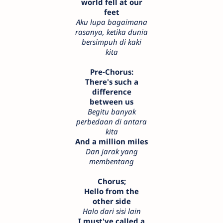
world fell at our
feet
Aku lupa bagaimana
rasanya, ketika dunia
bersimpuh di kaki
kita
Pre-Chorus:
There's such a
difference
between us
Begitu banyak
perbedaan di antara
kita
And a million miles
Dan jarak yang
membentang
Chorus;
Hello from the
other side
Halo dari sisi lain
I must've called a