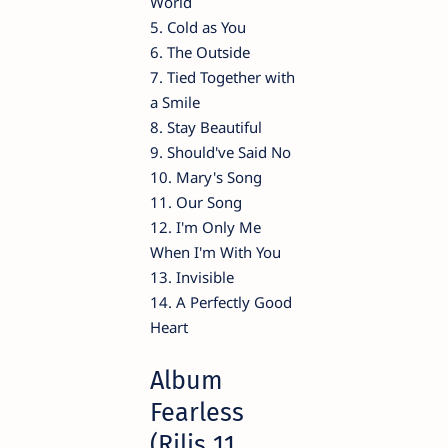
World
5. Cold as You
6. The Outside
7. Tied Together with
a Smile
8. Stay Beautiful
9. Should've Said No
10. Mary's Song
11. Our Song
12. I'm Only Me
When I'm With You
13. Invisible
14. A Perfectly Good
Heart
Album
Fearless
(Rilis 11