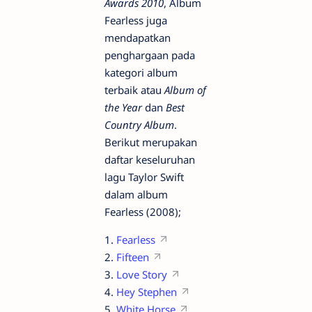
Awards 2010
, Album
Fearless juga
mendapatkan
penghargaan pada
kategori album
terbaik atau
Album of
the Year
dan
Best
Country Album
.
Berikut merupakan
daftar keseluruhan
lagu Taylor Swift
dalam album
Fearless (2008);
1.
Fearless
2.
Fifteen
3.
Love Story
4.
Hey Stephen
5.
White Horse